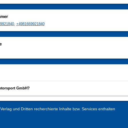
mmer
9921840
,
+4981669921840
e
Motorsport GmbH?
erlag und Dritten recherchierte Inhalte bzw. Services enthalten