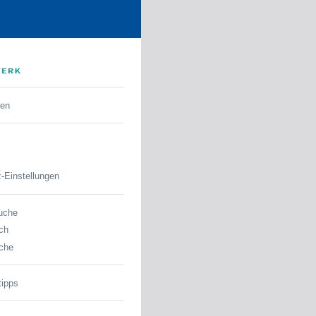
den
-Einstellungen
uche
ch
che
tipps