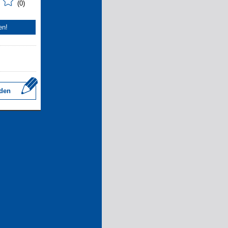
(0)
en!
den