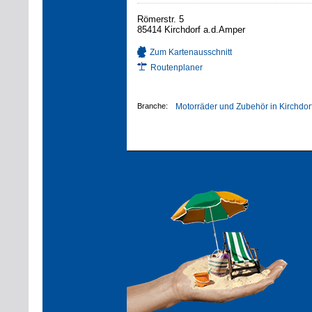
Römerstr. 5
85414 Kirchdorf a.d.Amper
Zum Kartenausschnitt
Routenplaner
Branche:
Motorräder und Zubehör in Kirchdor