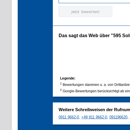
Jetzt bewerten!
Das sagt das Web über "595 So
Legende:
1
Bewertungen stammen u. a. von Drittanbie
2
Google-Bewertungen berücksichtigt ab ein
Weitere Schreibweisen der Rufnu
0911 9662-0
,
+49 911 9662-0
,
091196620
,