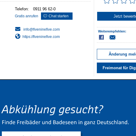
Telefon:
0911 96 62-0
Gratis anrufen
Chat starten
Jetzt bewert
Weiterempfehlen:
https://fiveninefive.com
Änderung mel
Freimonat für Dig