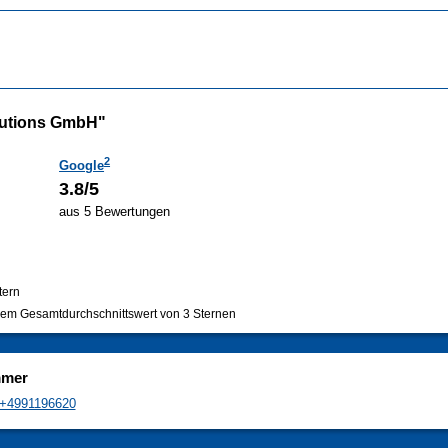
lutions GmbH"
2
Google
3.8/5
aus 5 Bewertungen
tern
em Gesamtdurchschnittswert von 3 Sternen
mmer
+4991196620