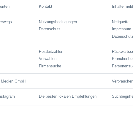
oriten
Kontakt
Inhalte mel
terwegs
Nutzungsbedingungen
Netiquette
Datenschutz
Impressum
Datenschutz
Postleitzahlen
Rückwärtss
Vorwahlen
Branchenbu
Firmensuche
Personensu
e Medien GmbH
Verbraucher
Instagram
Die besten lokalen Empfehlungen
Suchbegriff