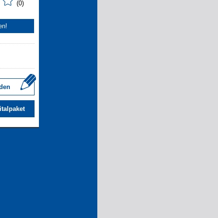
(0)
en!
den
italpaket