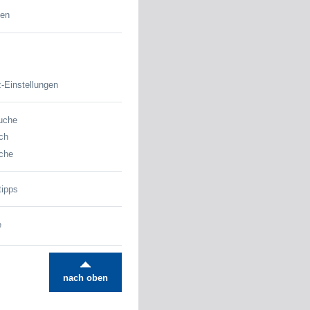
den
-Einstellungen
uche
ch
che
tipps
e
nach oben