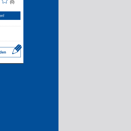
(0)
en!
den