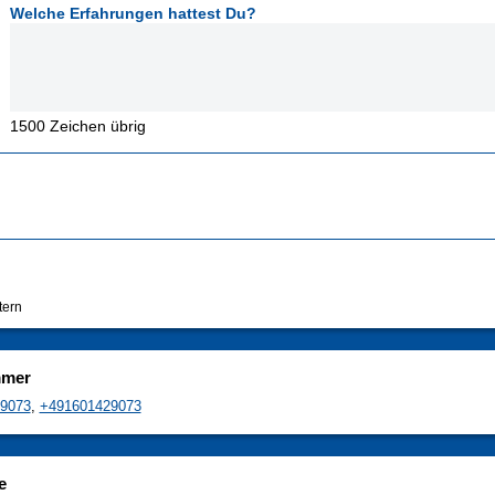
Welche Erfahrungen hattest Du?
1500
Zeichen übrig
tern
mmer
9073
,
+491601429073
e