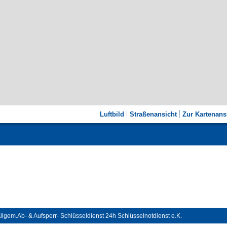
Luftbild
Straßenansicht
Zur Kartenans
lgem.Ab- & Aufsperr- Schlüsseldienst 24h Schlüsselnotdienst e.K.