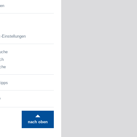
den
-Einstellungen
uche
ch
che
tipps
e
nach oben