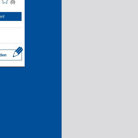
(0)
en!
den