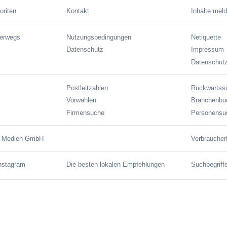
oriten
Kontakt
Inhalte mel
terwegs
Nutzungsbedingungen
Netiquette
Datenschutz
Impressum
Datenschutz
Postleitzahlen
Rückwärtss
Vorwahlen
Branchenbu
Firmensuche
Personensu
e Medien GmbH
Verbraucher
Instagram
Die besten lokalen Empfehlungen
Suchbegriff