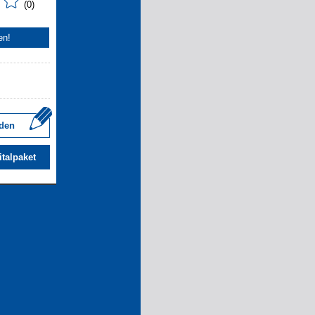
(0)
en!
den
italpaket