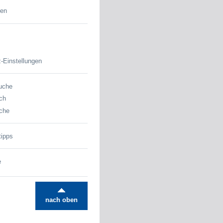
den
-Einstellungen
uche
ch
che
tipps
e
nach oben