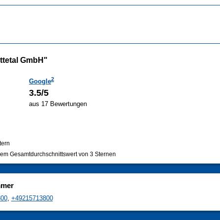
ttetal GmbH"
2
Google
3.5/5
aus 17 Bewertungen
tern
em Gesamtdurchschnittswert von 3 Sternen
mmer
800
,
+49215713800