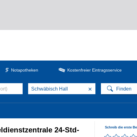
Notapotheken
Kostenfreier Eintragsservice
×
Schreib die erste B
dienstzentrale 24-Std-