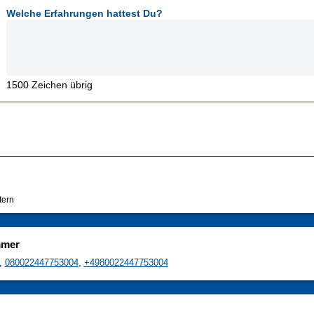
Welche Erfahrungen hattest Du?
1500
Zeichen übrig
tern
mmer
,
080022447753004
,
+4980022447753004