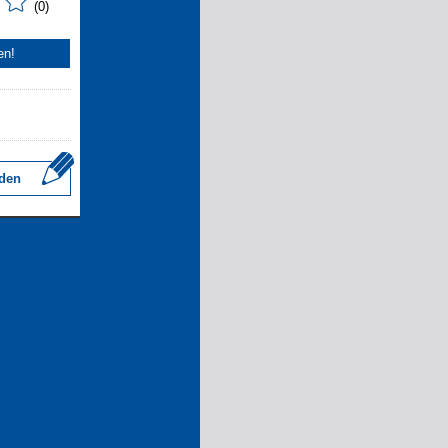
(0)
en!
den