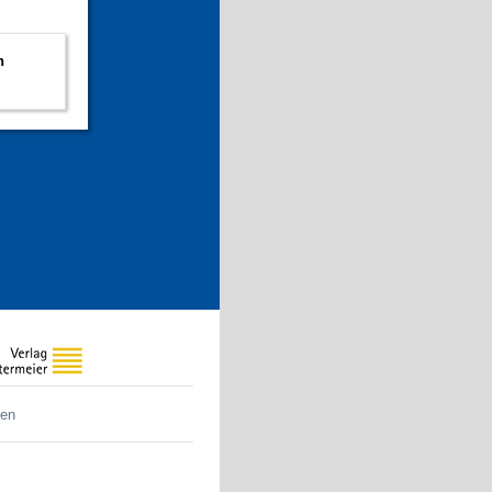
n
den