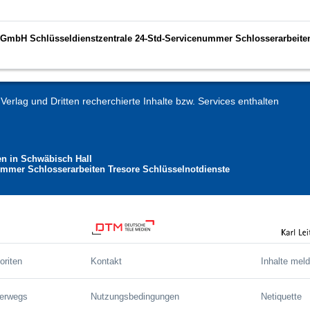
S GmbH Schlüsseldienstzentrale 24-Std-Servicenummer Schlosserarbeite
erlag und Dritten recherchierte Inhalte bzw. Services enthalten
en in Schwäbisch Hall
mmer Schlosserarbeiten Tresore Schlüsselnotdienste
oriten
Kontakt
Inhalte mel
terwegs
Nutzungsbedingungen
Netiquette