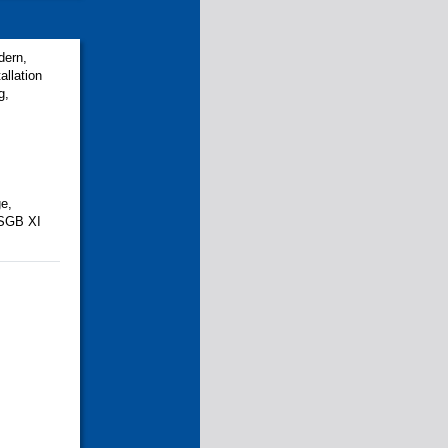
dern,
allation
g,
ge,
 SGB XI