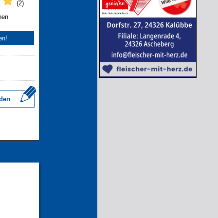
(2)
nen
en!
den