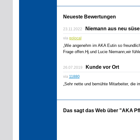
Neueste Bewertungen
Niemann aus neu süse
23.11.2022
via
golocal
„Wie angenehm im AKA Eutin so freundlich
Frage offen.Hj.und Lucie Niemann,wir fühl
Kunde vor Ort
26.07.2019
via
11880
„Sehr nette und bemühte Mitarbeiter, die 
Das sagt das Web über "AKA Pf