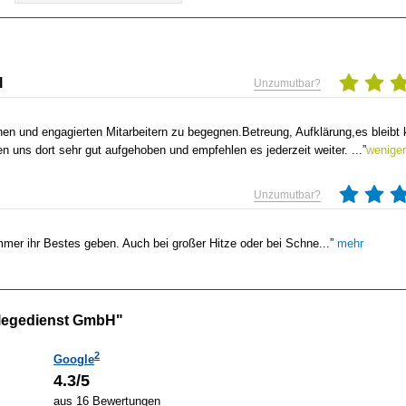
l
Unzumutbar?
en und engagierten Mitarbeitern zu begegnen.Betreung, Aufklärung,es
bleibt 
en uns dort sehr gut aufgehoben und empfehlen es jederzeit weiter.
...”
weniger
Unzumutbar?
immer ihr Bestes geben. Auch bei großer Hitze oder bei Schne...”
mehr
legedienst GmbH"
2
Google
4.3/5
aus 16 Bewertungen