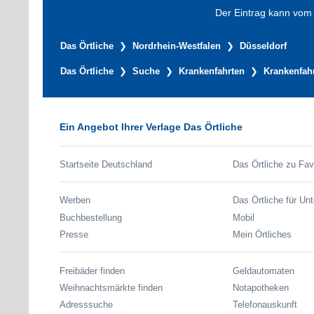
Der Eintrag kann vom V
Das Örtliche
Nordrhein-Westfalen
Düsseldorf
Das Örtliche
Suche
Krankenfahrten
Krankenfahr
Ein Angebot Ihrer Verlage Das Örtliche
Startseite Deutschland
Das Örtliche zu Fav
Werben
Das Örtliche für Un
Buchbestellung
Mobil
Presse
Mein Örtliches
Freibäder finden
Geldautomaten
Weihnachtsmärkte finden
Notapotheken
Adresssuche
Telefonauskunft