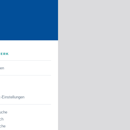
den
-Einstellungen
uche
ch
che