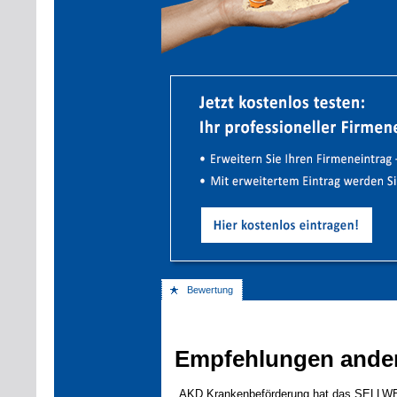
Bewertung
Empfehlungen ande
AKD Krankenbeförderung hat das SELLWER