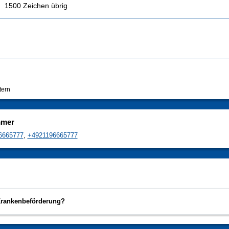
1500
Zeichen übrig
tern
mmer
6665777
,
+4921196665777
Krankenbeförderung?