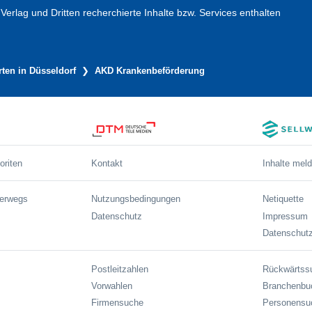
erlag und Dritten recherchierte Inhalte bzw. Services enthalten
ten in Düsseldorf
AKD Krankenbeförderung
oriten
Kontakt
Inhalte mel
terwegs
Nutzungsbedingungen
Netiquette
Datenschutz
Impressum
Datenschutz
Postleitzahlen
Rückwärtss
Vorwahlen
Branchenbu
Firmensuche
Personensu