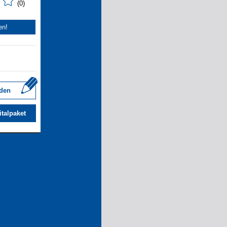
(0)
en!
den
italpaket