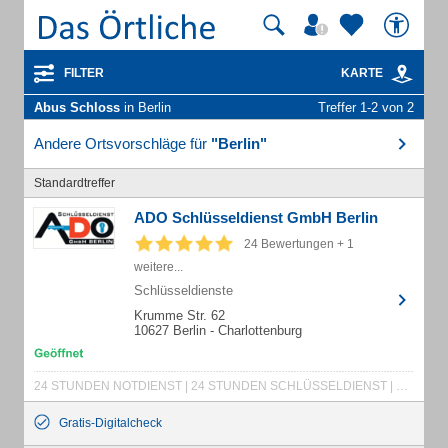
FILTER
KARTE
Abus Schloss
in Berlin
Treffer 1-2 von 2
Andere Ortsvorschläge für
"Berlin"
Standardtreffer
ADO Schlüsseldienst GmbH Berlin
24 Bewertungen + 1
weitere...
Schlüsseldienste
Krumme Str. 62
10627 Berlin - Charlottenburg
24 STUNDEN NOTDIENST | 24 STUNDEN SCHLÜSSELDIENST | 24 STUNDEN SCHLÜSSELNOTDIENST | ABUS SCHLOSS | ABUS-SCHLÖSSER | ALLE BEZIRKE | BERLINER SCHLÜSSELDIENST | EINBRUCHSCHÄDEN | EINBRUCHSCHADEN-SOFORTHILFE | EINBRUCHSCHUTZ | EINBRUCHSICHERHEIT | EINBRUCH-SOFORTHILFE | EINBRUCHSSCHADENBESEITIGUNG | EINSTECKSCHLÖSSER | FENSTER NOTDIENST | FENSTERREPARATUR | FENSTERSCHLOSS | GLASBRUCH REPARATUR | GLASEREI NOTDIENST | GÜNSTIGER SCHLÜSSELDIENST | GÜNSTIGER SCHLÜSSELDIENST | ZUSATZINFORMATIONEN: SCHLÜSSELDIENST
Gratis-Digitalcheck