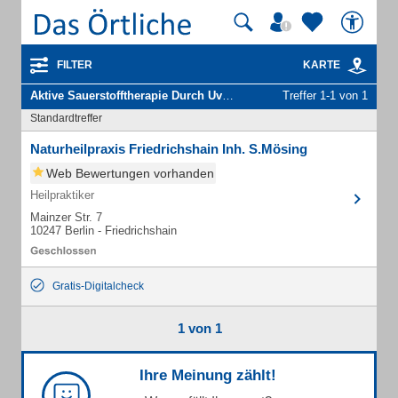
FILTER
KARTE
Aktive Sauerstofftherapie Durch Uvb Hot
in Berlin Friedrichshain
Treffer 1-1 von 1
Standardtreffer
Naturheilpraxis Friedrichshain Inh. S.Mösing
Web Bewertungen vorhanden
Heilpraktiker
Mainzer Str. 7
10247 Berlin - Friedrichshain
Gratis-Digitalcheck
1 von 1
Ihre Meinung zählt!