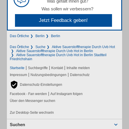
Was gefällt Ihnen gut?
Was sollen wir verbessern?
Jetzt Feedback geben!
Das Örtliche
Berlin
Berlin
Das Örtliche
Suche
Aktive Sauerstofftherapie Durch Uvb Hot
Aktive Sauerstofftherapie Durch Uvb Hot in Berlin
Aktive Sauerstofftherapie Durch Uvb Hot in Berlin Stadtteil
Friedrichshain
|
|
|
Startseite
Suchbegriffe
Kontakt
Inhalte melden
|
|
Impressum
Nutzungsbedingungen
Datenschutz
Datenschutz-Einstellungen
|
Facebook - Fan werden
Auf Instagram folgen
Über den Messenger suchen
Zur Desktop-Seite wechseln
Suchen