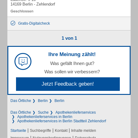
14169 Berlin - Zehlendorf
Gratis-Digitalcheck
1 von 1
Ihre Meinung zählt!
Was gefällt Ihnen gut?
Was sollen wir verbessern?
Jetzt Feedback geben!
Das Örtliche
Berlin
Berlin
Das Örtliche
Suche
Apothekenlieferservices
Apothekenlieferservices in Berlin
Apothekenlieferservices in Berlin Stadtteil Zehlendorf
|
|
|
Startseite
Suchbegriffe
Kontakt
Inhalte melden
|
|