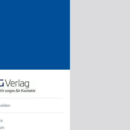
melden
te
sum