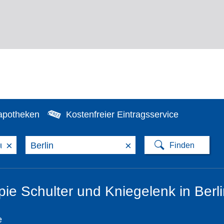
apotheken
Kostenfreier Eintragsservice
×
×
pie Schulter und Kniegelenk in Berl
e