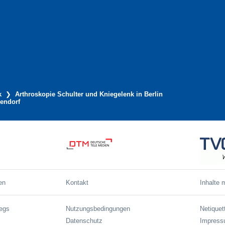
k
Arthroskopie Schulter und Kniegelenk in Berlin
lendorf
en
Kontakt
Inhalte 
wegs
Nutzungsbedingungen
Netiquet
Datenschutz
Impres