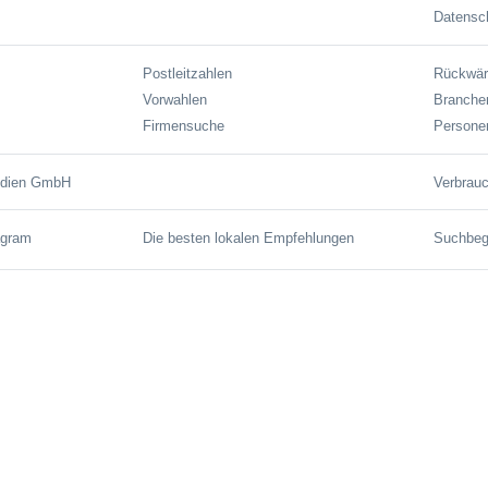
Datensch
Postleitzahlen
Rückwär
Vorwahlen
Branche
Firmensuche
Persone
edien GmbH
Verbrauc
agram
Die besten lokalen Empfehlungen
Suchbegr