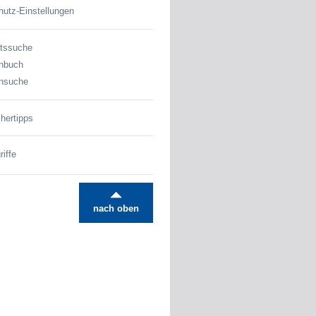
utz-Einstellungen
tssuche
nbuch
nsuche
hertipps
iffe
nach oben