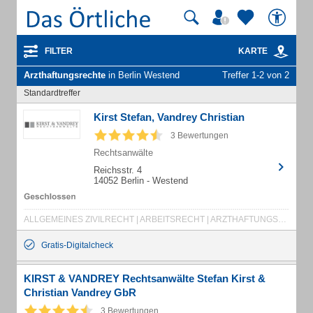
FILTER
KARTE
Arzthaftungsrechte
in Berlin Westend
Treffer 1-2 von 2
Standardtreffer
Kirst Stefan, Vandrey Christian
3 Bewertungen
Rechtsanwälte
Reichsstr. 4
14052 Berlin - Westend
ALLGEMEINES ZIVILRECHT | ARBEITSRECHT | ARZTHAFTUNGSRECHT | ERBRECHT | FAMILIENRECHT | MIETRECHT | SOZIALRECHT | STEUERRECHT | STRAFRECHT | VERKEHRSRECHT | TESTAMENT | KÜNDIGUNG | MIETERHÖHUNG | SCHÖNHEITSREPARATUREN | PFLICHTTEIL | FACHANWALT FÜR ARBEITSRECHT | FACHANWALT FÜR ERBRECHT | WOHNEIGENTUM | FACHANWALT FÜR MIETRECHT | RÄUMUNGSKLAGE | MODERNISIERUNG | BETRIEBSRAT | ABFINDUNG | KÜNDIGUNGSSCHUTZKLAGE | PFLICHTTEILERGÄNZUNG | VORSORGEVOLLMACHT | MIETKAUTION
Gratis-Digitalcheck
KIRST & VANDREY Rechtsanwälte Stefan Kirst &
Christian Vandrey GbR
3 Bewertungen