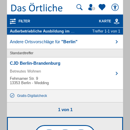
FILTER
KARTE
Außerbetriebliche Ausbildung im Rahmen Bae-Reha
Treffer 1-1 von 1
in Berlin
Andere Ortsvorschläge für
"Berlin"
Standardtreffer
CJD Berlin-Brandenburg
Betreutes Wohnen
Fehmarner Str. 9
13353 Berlin - Wedding
Gratis-Digitalcheck
1 von 1