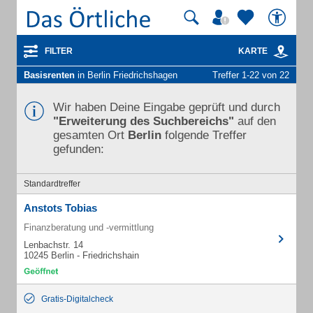
FILTER
KARTE
Basisrenten
in Berlin Friedrichshagen
Treffer 1-22 von 22
Wir haben Deine Eingabe geprüft und durch
"Erweiterung des Suchbereichs"
auf den
gesamten Ort
Berlin
folgende Treffer
gefunden:
Standardtreffer
Anstots Tobias
Finanzberatung und -vermittlung
Lenbachstr. 14
10245 Berlin - Friedrichshain
Gratis-Digitalcheck