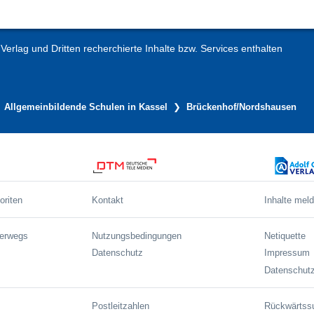
erlag und Dritten recherchierte Inhalte bzw. Services enthalten
Allgemeinbildende Schulen in Kassel
Brückenhof/Nordshausen
oriten
Kontakt
Inhalte mel
terwegs
Nutzungsbedingungen
Netiquette
Datenschutz
Impressum
Datenschutz
Postleitzahlen
Rückwärtss