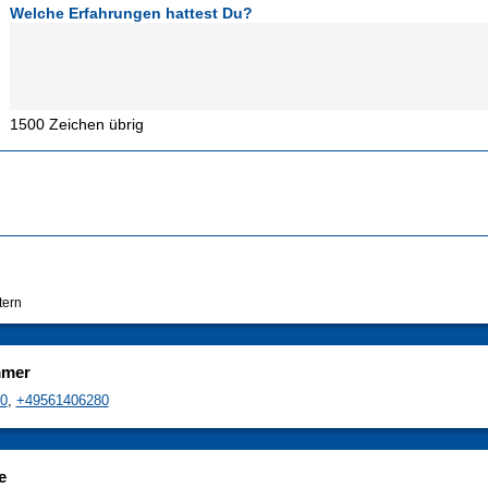
Welche Erfahrungen hattest Du?
1500
Zeichen übrig
tern
mmer
0
,
+49561406280
e