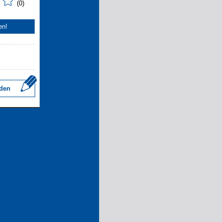
(0)
en!
den