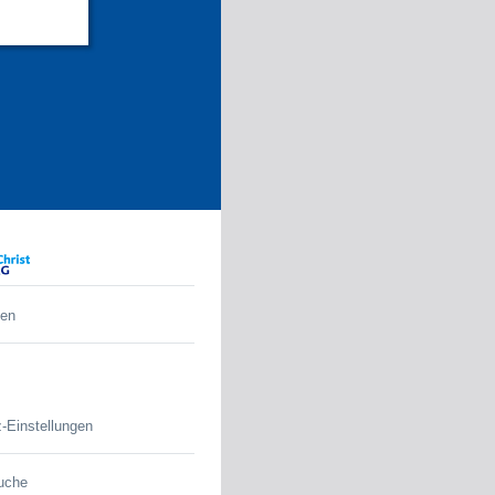
den
-Einstellungen
uche