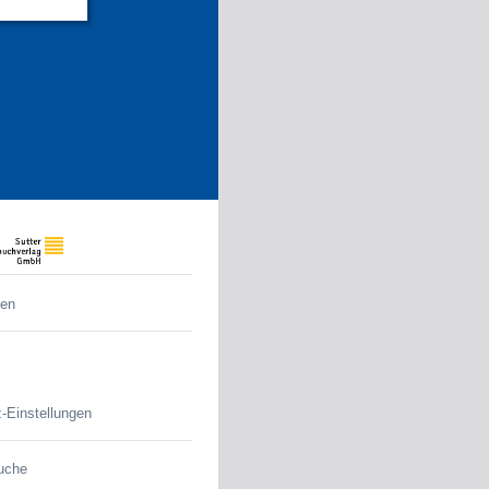
den
-Einstellungen
uche