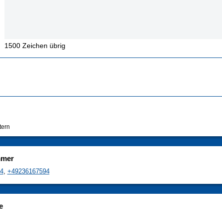
1500
Zeichen übrig
tern
mmer
4
,
+49236167594
e