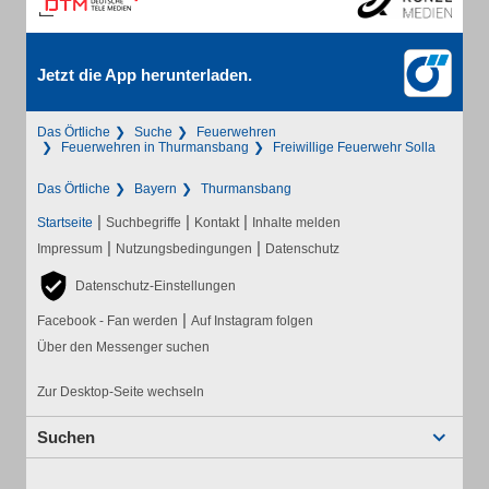
Jetzt die App herunterladen.
Das Örtliche
Suche
Feuerwehren
Feuerwehren in Thurmansbang
Freiwillige Feuerwehr Solla
Das Örtliche
Bayern
Thurmansbang
|
|
|
Startseite
Suchbegriffe
Kontakt
Inhalte melden
|
|
Impressum
Nutzungsbedingungen
Datenschutz
Datenschutz-Einstellungen
|
Facebook - Fan werden
Auf Instagram folgen
Über den Messenger suchen
Zur Desktop-Seite wechseln
Suchen