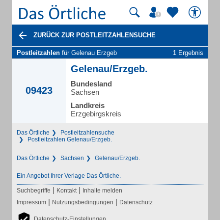
ZURÜCK ZUR POSTLEITZAHLENSUCHE
Postleitzahlen
für Gelenau Erzgeb
1 Ergebnis
Gelenau/Erzgeb.
Bundesland
09423
Sachsen
Landkreis
Erzgebirgskreis
Das Örtliche
Postleitzahlensuche
Postleitzahlen Gelenau/Erzgeb.
Das Örtliche
Sachsen
Gelenau/Erzgeb.
Ein Angebot Ihrer Verlage Das Örtliche.
|
|
Suchbegriffe
Kontakt
Inhalte melden
|
|
Impressum
Nutzungsbedingungen
Datenschutz
Datenschutz-Einstellungen