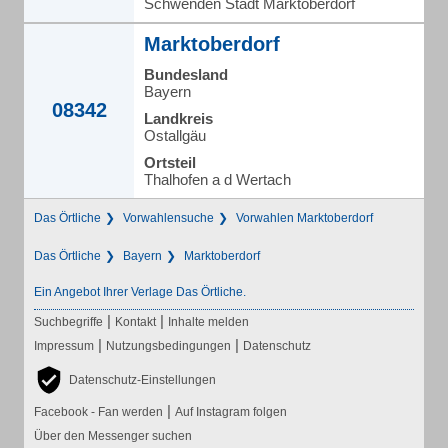
Schwenden Stadt Marktoberdorf
Marktoberdorf
Bundesland
Bayern
08342
Landkreis
Ostallgäu
Ortsteil
Thalhofen a d Wertach
Das Örtliche
Vorwahlensuche
Vorwahlen Marktoberdorf
Das Örtliche
Bayern
Marktoberdorf
Ein Angebot Ihrer Verlage Das Örtliche.
|
|
Suchbegriffe
Kontakt
Inhalte melden
|
|
Impressum
Nutzungsbedingungen
Datenschutz
Datenschutz-Einstellungen
|
Facebook - Fan werden
Auf Instagram folgen
Über den Messenger suchen