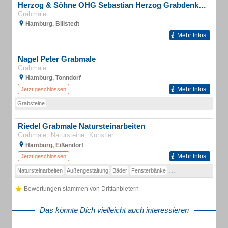
Herzog & Söhne OHG Sebastian Herzog Grabdenkmäler
Grabmale
Hamburg, Billstedt
Mehr Infos
Nagel Peter Grabmale
Grabmale
Hamburg, Tonndorf
Mehr Infos
Jetzt geschlossen
Grabsteine
Riedel Grabmale Natursteinarbeiten
Grabmale
Natursteine
Künstler
Hamburg, Eißendorf
Mehr Infos
Jetzt geschlossen
Natursteinarbeiten
Außengestaltung
Bäder
Fensterbänke
Kaminverkleidung
Küc
Bewertungen stammen von Drittanbietern
Das könnte Dich vielleicht auch interessieren