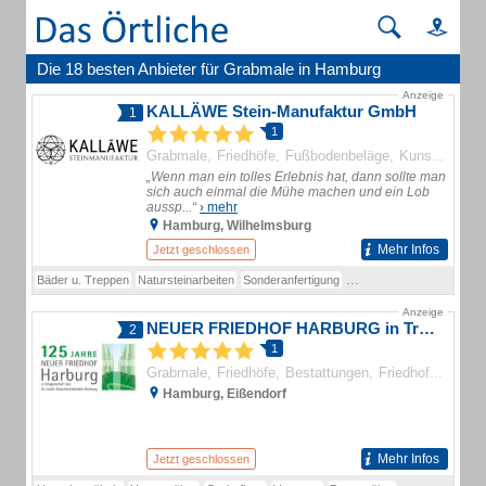
Die 18 besten Anbieter für Grabmale in Hamburg
Anzeige
KALLÄWE Stein-Manufaktur GmbH
1
1
Grabmale
Friedhöfe
Fußbodenbeläge
Kunsthandlungen
„Wenn man ein tolles Erlebnis hat, dann sollte man
sich auch einmal die Mühe machen und ein Lob
aussp...“
› mehr
Hamburg, Wilhelmsburg
Mehr Infos
Jetzt geschlossen
Bäder u. Treppen
Natursteinarbeiten
Sonderanfertigung
Steinmetzbetrieb
Arbeitpl
Anzeige
NEUER FRIEDHOF HARBURG in Trägerschaft des Ev.-Luth. Gesamtverband Harburg
2
1
Grabmale
Friedhöfe
Bestattungen
Friedhofsgärtnereien
Hamburg, Eißendorf
Mehr Infos
Jetzt geschlossen