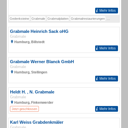
Mehr Infos
Gedenksteine
Grabmale
Grabmalplatten
Grabmalrestaurierungen
Grabplatten
G
Grabmale Heinrich Sack oHG
Grabmale
Hamburg, Billstedt
Mehr Infos
Grabmale Werner Blanck GmbH
Grabmale
Hamburg, Stellingen
Mehr Infos
Heldt H. , N. Grabmale
Grabmale
Hamburg, Finkenwerder
Mehr Infos
Jetzt geschlossen
Karl Weiss Grabdenkmäler
Grabmale