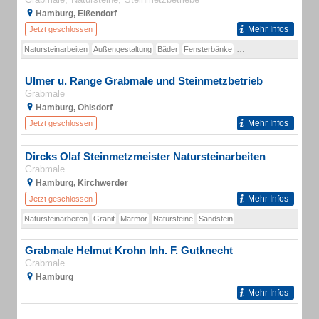
Hamburg, Eißendorf
Mehr Infos
Jetzt geschlossen
Natursteinarbeiten
Außengestaltung
Bäder
Fensterbänke
Kaminverkleidung
Küc
Ulmer u. Range Grabmale und Steinmetzbetrieb
Grabmale
Hamburg, Ohlsdorf
Mehr Infos
Jetzt geschlossen
Dircks Olaf Steinmetzmeister Natursteinarbeiten
Grabmale
Hamburg, Kirchwerder
Mehr Infos
Jetzt geschlossen
Natursteinarbeiten
Granit
Marmor
Natursteine
Sandstein
Grabmale Helmut Krohn Inh. F. Gutknecht
Grabmale
Hamburg
Mehr Infos