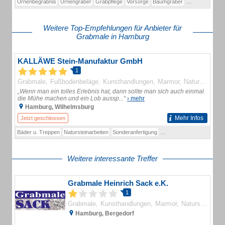
Urnenbegräbnis
Urnengräber
Grabpflege
Vorsorge
Baumgräber
Eichenhain
Fri
Weitere Top-Empfehlungen für Anbieter für
Grabmale in Hamburg
KALLÄWE Stein-Manufaktur GmbH
1
Grabmale
Fußbodenbeläge
Kunsthandlungen
Marmor
Natursteine
S
„Wenn man ein tolles Erlebnis hat, dann sollte man sich auch einmal
die Mühe machen und ein Lob aussp...“
› mehr
Hamburg, Wilhelmsburg
Mehr Infos
Jetzt geschlossen
Bäder u. Treppen
Natursteinarbeiten
Sonderanfertigung
Steinmetzbetrieb
Granit
Weitere interessante Treffer
Grabmale Heinrich Sack e.K.
1
Grabmale
Kunsthandlungen
Marmor
Natursteine
S
Hamburg, Bergedorf