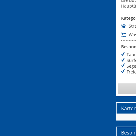
Die Bu
Hauptü
Katego
Str
Was
Besond
Tau
Surf
Sege
Freie
Karte
Beson