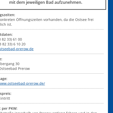
mit dem jeweiligen Bad aufzunehmen.
gszeiten:
konkreten Öffnungszeiten vorhanden, da die Ostsee frei
ich ist.
tdaten:
03 82 33) 61 00
03 82 33) 6 10 20
stseebad-prerow.de
e:
bergang 30
Ostseebad Prerow
age:
/www.ostseebad-prerow.de/
tspreis:
intritt
t per PKW: