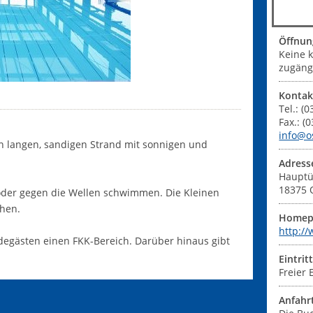
Öffnun
Keine 
zugängl
Kontak
Tel.: (
Fax.: (
info@o
n langen, sandigen Strand mit sonnigen und
Adress
Hauptü
18375
 oder gegen die Wellen schwimmen. Die Kleinen
hen.
Homep
http:/
degästen einen FKK-Bereich. Darüber hinaus gibt
Eintrit
Freier E
Anfahr