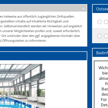
Ostse
teilweise aus öffentlich zugänglichen Drittquellen.
rgestellten Inhalte auf inhaltliche Richtigkeit und
. Selbstverständlich werden wir Hinweisen auf angeblich
 unserer Möglichkeiten prüfen und, soweit erforderlich,
r Ort und/oder über den ggf. angegebenen Kontakt über
 Öffnungszeiten zu informieren.
Badin
Wicht
bie
aktu
f
Bad
des
Für
Det