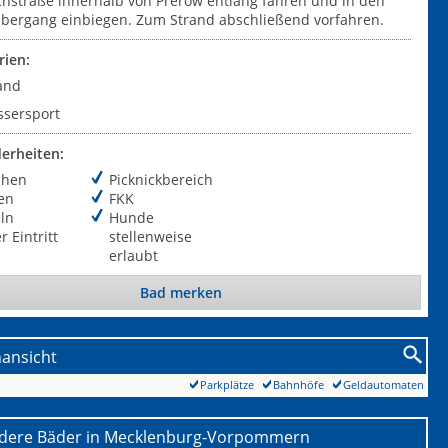
chstraße innerhalb von Prerow entlang fahren und in den
bergang einbiegen. Zum Strand abschließend vorfahren.
rien:
and
sersport
erheiten:
chen
Picknickbereich
en
FKK
ln
Hunde
r Eintritt
stellenweise
erlaubt
Bad merken
nansicht
Parkplätze
Bahnhöfe
Geldautomaten
dere Bäder in Mecklenburg-Vorpommern