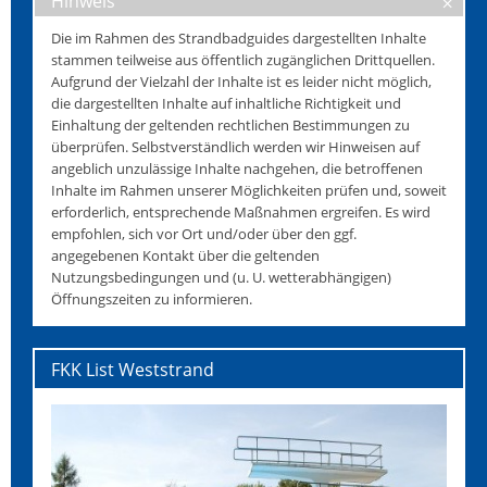
Hinweis
Die im Rahmen des Strandbadguides dargestellten Inhalte
stammen teilweise aus öffentlich zugänglichen Drittquellen.
Aufgrund der Vielzahl der Inhalte ist es leider nicht möglich,
die dargestellten Inhalte auf inhaltliche Richtigkeit und
Einhaltung der geltenden rechtlichen Bestimmungen zu
überprüfen. Selbstverständlich werden wir Hinweisen auf
angeblich unzulässige Inhalte nachgehen, die betroffenen
Inhalte im Rahmen unserer Möglichkeiten prüfen und, soweit
erforderlich, entsprechende Maßnahmen ergreifen. Es wird
empfohlen, sich vor Ort und/oder über den ggf.
angegebenen Kontakt über die geltenden
Nutzungsbedingungen und (u. U. wetterabhängigen)
Öffnungszeiten zu informieren.
FKK List Weststrand