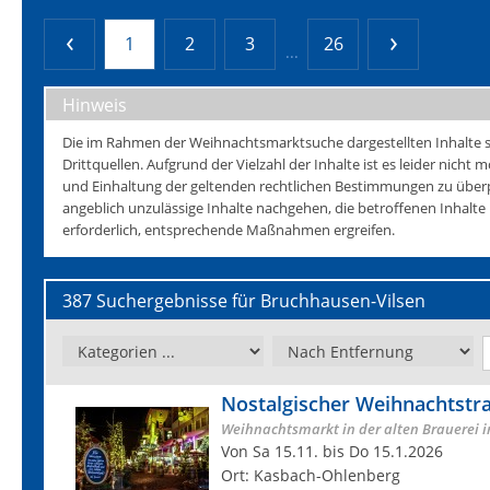
1
2
3
26
...
Hinweis
Die im Rahmen der Weihnachtsmarktsuche dargestellten Inhalte s
Drittquellen. Aufgrund der Vielzahl der Inhalte ist es leider nicht mö
und Einhaltung der geltenden rechtlichen Bestimmungen zu überp
angeblich unzulässige Inhalte nachgehen, die betroffenen Inhalt
erforderlich, entsprechende Maßnahmen ergreifen.
387 Suchergebnisse für Bruchhausen-Vilsen
Nostalgischer Weihnachtst
Weihnachtsmarkt in der alten Brauerei 
Von Sa 15.11. bis Do 15.1.2026
Ort: Kasbach-Ohlenberg