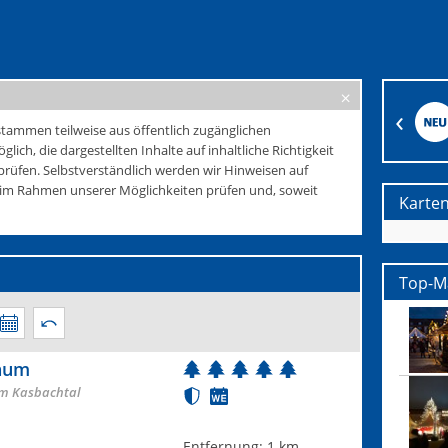
tammen teilweise aus öffentlich zugänglichen
glich, die dargestellten Inhalte auf inhaltliche Richtigkeit
rüfen. Selbstverständlich werden wir Hinweisen auf
e im Rahmen unserer Möglichkeiten prüfen und, soweit
Karte
Top-M
raum
im Kasbachtal
Entfernung:
1 km