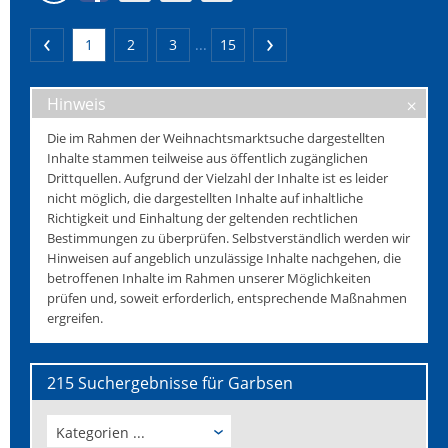
1
2
3
...
15
Hinweis
Die im Rahmen der Weihnachtsmarktsuche dargestellten
Inhalte stammen teilweise aus öffentlich zugänglichen
Drittquellen. Aufgrund der Vielzahl der Inhalte ist es leider
nicht möglich, die dargestellten Inhalte auf inhaltliche
Richtigkeit und Einhaltung der geltenden rechtlichen
Bestimmungen zu überprüfen. Selbstverständlich werden wir
Hinweisen auf angeblich unzulässige Inhalte nachgehen, die
betroffenen Inhalte im Rahmen unserer Möglichkeiten
prüfen und, soweit erforderlich, entsprechende Maßnahmen
ergreifen.
215 Suchergebnisse für Garbsen
Kategorien ...