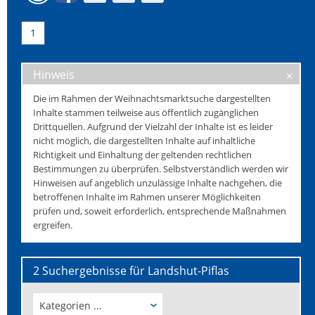
1
Hinweis
Die im Rahmen der Weihnachtsmarktsuche dargestellten
Inhalte stammen teilweise aus öffentlich zugänglichen
Drittquellen. Aufgrund der Vielzahl der Inhalte ist es leider
nicht möglich, die dargestellten Inhalte auf inhaltliche
Richtigkeit und Einhaltung der geltenden rechtlichen
Bestimmungen zu überprüfen. Selbstverständlich werden wir
Hinweisen auf angeblich unzulässige Inhalte nachgehen, die
betroffenen Inhalte im Rahmen unserer Möglichkeiten
prüfen und, soweit erforderlich, entsprechende Maßnahmen
ergreifen.
2 Suchergebnisse für Landshut-Piflas
Kategorien ...