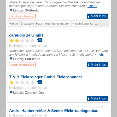
„Klare Absprache, fairer Preis gegenüber Werkskundendiensten
deutlich günstiger. Saubere Arbeit. Bin sehr zufrieden.“
› mehr
Leipzig, Stötteritz
Mehr Infos
Jetzt geschlossen
Verkauf
Ersatzteile
Haushaltgerätereparaturen
Haushaltsgeräte
Espressomaschi
caraudio 24 GmbH
9
Elektrogeräte und -bedarf
„Kauf eines Blaupunkt Rome 990 DAB bei caraudio 24 Gute Beratung
am Telefon schnelle Antworten per Mail und Schnelle Lief...“
› mehr
Leipzig, Eutritzsch
Mehr Infos
Jetzt geschlossen
T & H Elektrolager GmbH Elektrohandel
1
Elektrogeräte und -bedarf
Leipzig, Zentrum-Ost
Mehr Infos
Andre Haubenreißer & Senior Elektroanlagenbau
Elektrogeräte und -bedarf