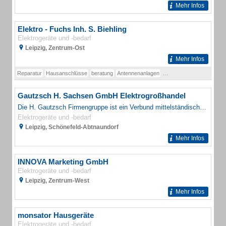
Mehr Infos
Elektro - Fuchs Inh. S. Biehling
Elektrogeräte und -bedarf
Leipzig, Zentrum-Ost
Mehr Infos
Reparatur
Hausanschlüsse
beratung
Antennenanlagen
Einbruchmeldeanlagen
K
Gautzsch H. Sachsen GmbH Elektrogroßhandel
Die H. Gautzsch Firmengruppe ist ein Verbund mittelständischer Fachgroßhandlungen in den Bereichen Elektro, Haus und Garten, Spedition und Schaltanlagenbau.
Elektrogeräte und -bedarf
Leipzig, Schönefeld-Abtnaundorf
Mehr Infos
INNOVA Marketing GmbH
Elektrogeräte und -bedarf
Leipzig, Zentrum-West
Mehr Infos
monsator Hausgeräte
Elektrogeräte und -bedarf