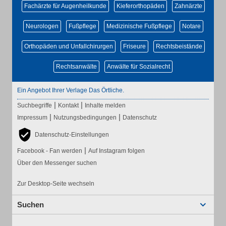
Fachärzte für Augenheilkunde
Kieferorthopäden
Zahnärzte
Neurologen
Fußpflege
Medizinische Fußpflege
Notare
Orthopäden und Unfallchirurgen
Friseure
Rechtsbeistände
Rechtsanwälte
Anwälte für Sozialrecht
Ein Angebot Ihrer Verlage Das Örtliche.
|
|
Suchbegriffe
Kontakt
Inhalte melden
|
|
Impressum
Nutzungsbedingungen
Datenschutz
Datenschutz-Einstellungen
|
Facebook - Fan werden
Auf Instagram folgen
Über den Messenger suchen
Zur Desktop-Seite wechseln
Suchen