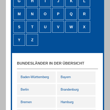
G
H
I
J
K
L
M
N
O
P
Q
R
S
T
U
V
W
X
Y
Z
BUNDESLÄNDER IN DER ÜBERSICHT
Baden-Württemberg
Bayern
Berlin
Brandenburg
Bremen
Hamburg