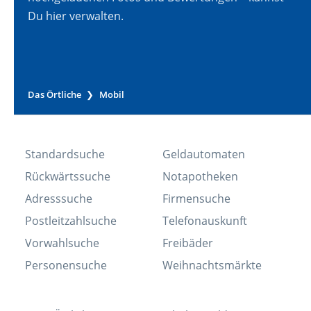
Du hier verwalten.
Das Örtliche
Mobil
Standardsuche
Geldautomaten
Rückwärtssuche
Notapotheken
Adresssuche
Firmensuche
Postleitzahlsuche
Telefonauskunft
Vorwahlsuche
Freibäder
Personensuche
Weihnachtsmärkte