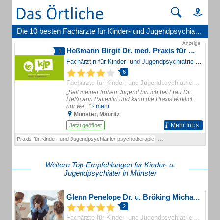
Die 10 besten Fachärzte für Kinder- und Jugendpsychiatrie und -psychotherapie in Münster
Anzeige
Heßmann Birgit Dr. med. Praxis für Kinder- und Jugendpsychiatrie/-psychotherapie
1
Fachärztin für Kinder- und Jugendpsychiatrie | Psychotherapie
6
Fachärzte für Kinder- und Jugendpsychiatrie und -psychotherapie
„Seit meiner frühen Jugend bin ich bei Frau Dr.
Heßmann Patientin und kann die Praxis wirklich
nur we...“
› mehr
Münster, Mauritz
Mehr Infos
Jetzt geöffnet
Praxis für Kinder- und Jugendpsychiatrie/-psychotherapie
Kinder- und Jugendpsychi
Weitere Top-Empfehlungen für Kinder- u.
Jugendpsychiater in Münster
Glenn Penelope Dr. u. Bröking Michaela Dr.
2
Fachärzte für Kinder- und Jugendpsychiatrie und -psychotherapie