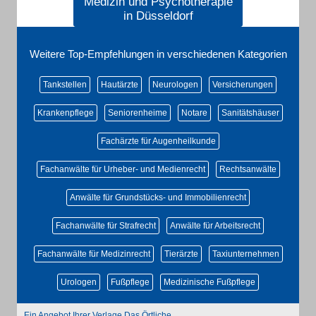
Medizin und Psychotherapie
in Düsseldorf
Weitere Top-Empfehlungen in verschiedenen Kategorien
Tankstellen
Hautärzte
Neurologen
Versicherungen
Krankenpflege
Seniorenheime
Notare
Sanitätshäuser
Fachärzte für Augenheilkunde
Fachanwälte für Urheber- und Medienrecht
Rechtsanwälte
Anwälte für Grundstücks- und Immobilienrecht
Fachanwälte für Strafrecht
Anwälte für Arbeitsrecht
Fachanwälte für Medizinrecht
Tierärzte
Taxiunternehmen
Urologen
Fußpflege
Medizinische Fußpflege
Ein Angebot Ihrer Verlage Das Örtliche.