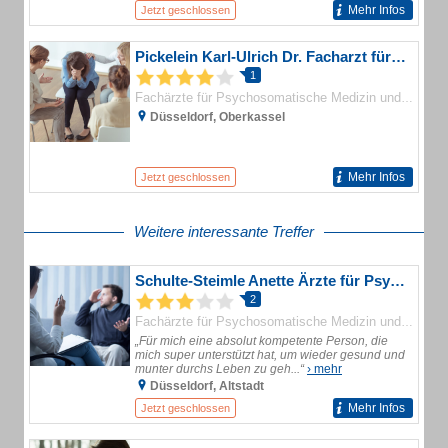
Mehr Infos
Jetzt geschlossen
Pickelein Karl-Ulrich Dr. Facharzt für Psychotherapeutische Medizin
1
Fachärzte für Psychosomatische Medizin und Psychotherapie
Düsseldorf, Oberkassel
Mehr Infos
Jetzt geschlossen
Weitere interessante Treffer
Schulte-Steimle Anette Ärzte für Psychotherapeutische Medizin
2
Fachärzte für Psychosomatische Medizin und Psychotherapie
„Für mich eine absolut kompetente Person, die
mich super unterstützt hat, um wieder gesund und
munter durchs Leben zu geh...“
› mehr
Düsseldorf, Altstadt
Mehr Infos
Jetzt geschlossen