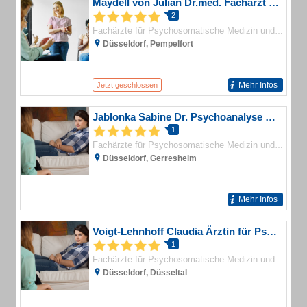
Maydell von Julian Dr.med. Facharzt für Psychosomatische Medizin und Psychotherapie
2
Fachärzte für Psychosomatische Medizin und Psychotherapie
Düsseldorf, Pempelfort
Mehr Infos
Jetzt geschlossen
Jablonka Sabine Dr. Psychoanalyse und Psychotherapie
1
Fachärzte für Psychosomatische Medizin und Psychotherapie
Düsseldorf, Gerresheim
Mehr Infos
Voigt-Lehnhoff Claudia Ärztin für Psychotherapie
1
Fachärzte für Psychosomatische Medizin und Psychotherapie
Düsseldorf, Düsseltal