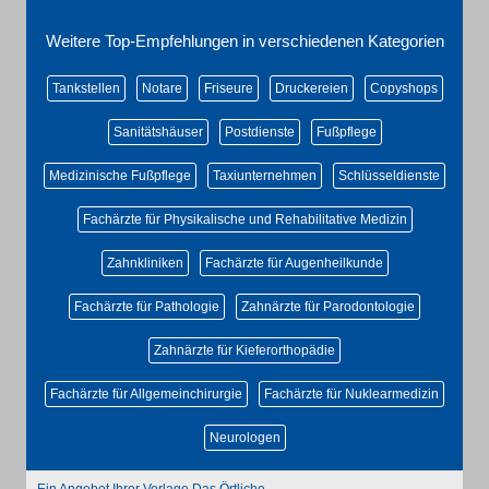
Weitere Top-Empfehlungen in verschiedenen Kategorien
Tankstellen
Notare
Friseure
Druckereien
Copyshops
Sanitätshäuser
Postdienste
Fußpflege
Medizinische Fußpflege
Taxiunternehmen
Schlüsseldienste
Fachärzte für Physikalische und Rehabilitative Medizin
Zahnkliniken
Fachärzte für Augenheilkunde
Fachärzte für Pathologie
Zahnärzte für Parodontologie
Zahnärzte für Kieferorthopädie
Fachärzte für Allgemeinchirurgie
Fachärzte für Nuklearmedizin
Neurologen