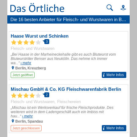
Die 16 besten Anbieter für Fleisch- und Wurstwaren in Berlin
Haase Wurst und Schinken
3
Fleisch- und Wurstwaren
„Bei Haase in der Marheineckehalle gibt es auch Blutwurst vom
Blutwurstritter Benser aus Neukölln. Das nehme ich immer
wa...“
› mehr
Berlin, Kreuzberg
Mehr Infos
Jetzt geöffnet
Mischau GmbH & Co. KG Fleischwarenfabrik Berlin
2
Fleisch- und Wurstwaren
Fleischereien
„Mischau ist ein Werksverkauf für frische Fleischprodukte. Des
weiteren wird in dem Ladengeschäft auch ein Imbiss mit
hau...“
› mehr
Berlin, Spandau
Mehr Infos
Jetzt geschlossen