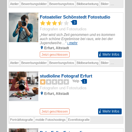
Atelier
Bewerbungsbilder
Bewerbungsfotos
Bildbearbeitung
Bilder
Bilderrahmen
Fotoatelier Schönstedt Fotostudio
3
Fotografen und Fotostudios
„Hier wird sich Zeit genommen und es kommen
auch schöne Ergebnisse bei raus, wie bei der
Jugendweihe....“
› mehr
Erfurt, Altstadt
Mehr Infos
Jetzt geschlossen
Atelier
Bewerbungsbilder
Bewerbungsfotos
Bildbearbeitung
Bilder
Bilderrahmen
studioline Fotograf Erfurt
Yelp
1
Fotografen und Fotostudios
Erfurt, Altstadt
Mehr Infos
Jetzt geschlossen
Porträtfotografie
mobile Fotoshootings
Eventfotografie