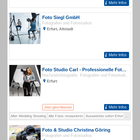
Mehr Infos
Foto Siegl GmbH
Fotografen und Fotostudios
Erfurt, Altstadt
Mehr Infos
Foto Studio Carl - Professionelle Fotografie Erfurt
Hochzeitsfotografie
Fotografen und Fotostudios
Erfurt
Mehr Infos
Jetzt geschlossen
After Wedding Shooting
Alte Fotos restaurieren
Ausweisfoto sofort Erfurt
Authentis
Foto & Studio Christina Göring
Fotografen und Fotostudios