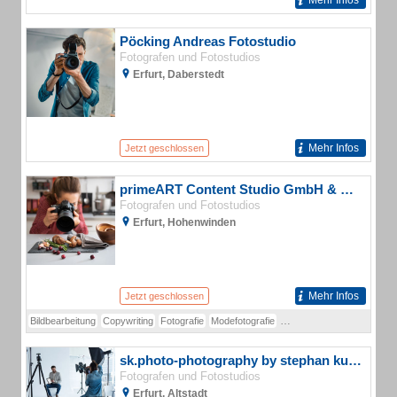
Mehr Infos
Pöcking Andreas Fotostudio
Fotografen und Fotostudios
Erfurt, Daberstedt
Mehr Infos
Jetzt geschlossen
primeART Content Studio GmbH & Co. KG
Fotografen und Fotostudios
Erfurt, Hohenwinden
Mehr Infos
Jetzt geschlossen
Bildbearbeitung
Copywriting
Fotografie
Modefotografie
Produktfotografie
Retouc
sk.photo-photography by stephan kurzke
Fotografen und Fotostudios
Erfurt, Altstadt