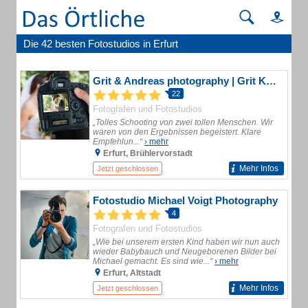
Die 42 besten Fotostudios in Erfurt
Grit & Andreas photography | Grit Kästner und Andreas Pflaum GbR
22
Fotografen und Fotostudios
„Tolles Schooting von zwei tollen Menschen. Wir
waren von den Ergebnissen begeistert. Klare
Empfehlun...“
› mehr
Erfurt, Brühlervorstadt
Mehr Infos
Jetzt geschlossen
Fotostudio Michael Voigt Photography
4
Fotografen und Fotostudios
„Wie bei unserem ersten Kind haben wir nun auch
wieder Babybauch und Neugeborenen Bilder bei
Michael gemacht. Es sind wie...“
› mehr
Erfurt, Altstadt
Mehr Infos
Jetzt geschlossen