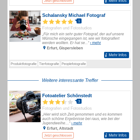
Mehr Infos
Jetzt geschlossen
Schalansky Michael Fotograf
1
Fotografen und Fotostudios
„Für mich ein sehr guter Fotograf, der auf unsere
Wünsche eingegangen ist, wie wir fotografiert
werden wollten. Er hat se...“
› mehr
Erfurt, Gispersleben
Mehr Infos
Produktfotografie
Tierfotografie
Peoplefotografie
Weitere interessante Treffer
Fotoatelier Schönstedt
3
Fotografen und Fotostudios
„Hier wird sich Zeit genommen und es kommen
auch schöne Ergebnisse bei raus, wie bei der
Jugendweihe....“
› mehr
Erfurt, Altstadt
Mehr Infos
Jetzt geschlossen