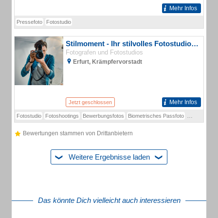
Mehr Infos
Pressefoto
Fotostudio
Stilmoment - Ihr stilvolles Fotostudio in Erfurt
Fotografen und Fotostudios
Erfurt, Krämpfervorstadt
Mehr Infos
Jetzt geschlossen
Fotostudio
Fotoshootings
Bewerbungsfotos
Biometrisches Passfoto
Business-Sh
Bewertungen stammen von Drittanbietern
Weitere Ergebnisse laden
Das könnte Dich vielleicht auch interessieren