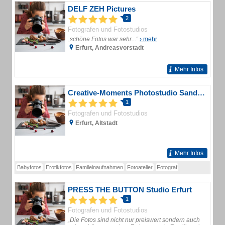
DELF ZEH Pictures
2
Fotografen und Fotostudios
„schöne Fotos war sehr...“
› mehr
Erfurt, Andreasvorstadt
Mehr Infos
Creative-Moments Photostudio Sandy Hochmal Fotostudios
1
Fotografen und Fotostudios
Erfurt, Altstadt
Mehr Infos
Babyfotos
Erotikfotos
Famileinaufnahmen
Fotoatelier
Fotograf
Fotostudio
Hochz
PRESS THE BUTTON Studio Erfurt
1
Fotografen und Fotostudios
„Die Fotos sind nicht nur preiswert sondern auch