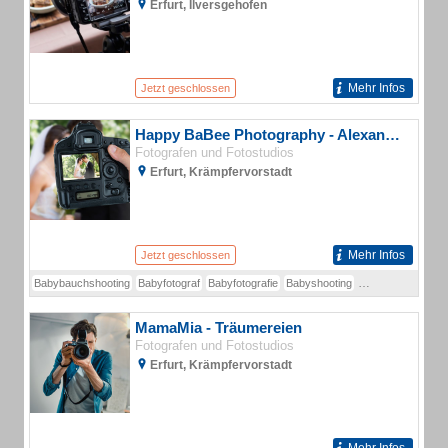
Erfurt, Ilversgehofen
Mehr Infos
Jetzt geschlossen
Happy BaBee Photography - Alexandra Riedel
Fotografen und Fotostudios
Erfurt, Krämpfervorstadt
Mehr Infos
Jetzt geschlossen
Babybauchshooting
Babyfotograf
Babyfotografie
Babyshooting
Familienfotograf
MamaMia - Träumereien
Fotografen und Fotostudios
Erfurt, Krämpfervorstadt