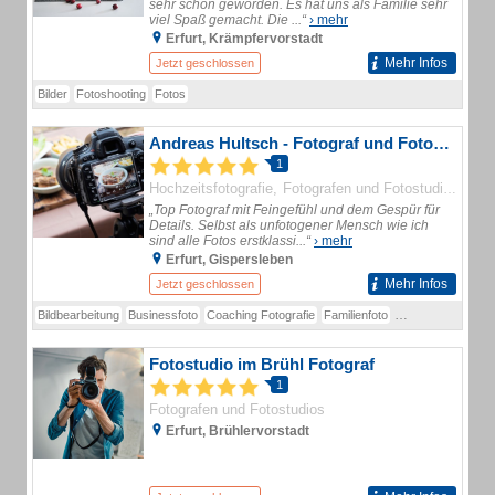
sehr schön geworden. Es hat uns als Familie sehr
viel Spaß gemacht. Die ...“
› mehr
Erfurt, Krämpfervorstadt
Mehr Infos
Jetzt geschlossen
Bilder
Fotoshooting
Fotos
Andreas Hultsch - Fotograf und Fotostudio in Erfurt / Thüringen, Fotoworkshops und Mietstudio
1
Hochzeitsfotografie
Fotografen und Fotostudios
„Top Fotograf mit Feingefühl und dem Gespür für
Details. Selbst als unfotogener Mensch wie ich
sind alle Fotos erstklassi...“
› mehr
Erfurt, Gispersleben
Mehr Infos
Jetzt geschlossen
Bildbearbeitung
Businessfoto
Coaching Fotografie
Familienfoto
Fotografie
Gutsc
Fotostudio im Brühl Fotograf
1
Fotografen und Fotostudios
Erfurt, Brühlervorstadt