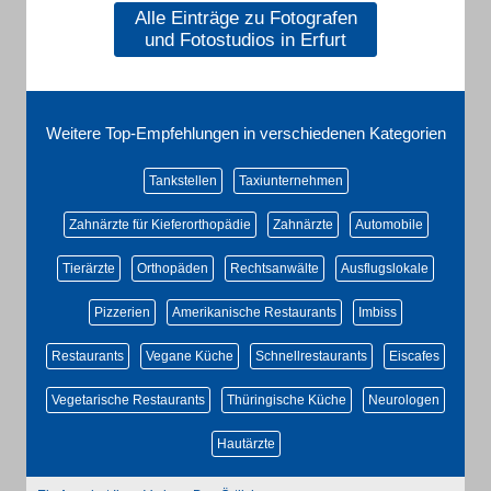
Alle Einträge zu Fotografen
und Fotostudios in Erfurt
Weitere Top-Empfehlungen in verschiedenen Kategorien
Tankstellen
Taxiunternehmen
Zahnärzte für Kieferorthopädie
Zahnärzte
Automobile
Tierärzte
Orthopäden
Rechtsanwälte
Ausflugslokale
Pizzerien
Amerikanische Restaurants
Imbiss
Restaurants
Vegane Küche
Schnellrestaurants
Eiscafes
Vegetarische Restaurants
Thüringische Küche
Neurologen
Hautärzte