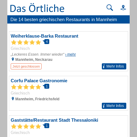
Die 14 besten griechischen Restaurants in Mannheim
Weiherklause-Barka Restaurant
4
Griechisch
„Leckeres Essen. Immer wieder“
› mehr
Mannheim, Neckarau
Mehr Infos
Jetzt geschlossen
Corfu Palace Gastronomie
1
Griechisch
Mannheim, Friedrichsfeld
Mehr Infos
Gaststätte/Restaurant Stadt Thessaloniki
1
Griechisch