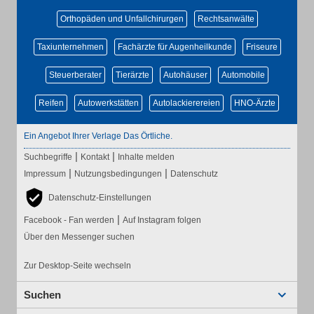
Orthopäden und Unfallchirurgen
Rechtsanwälte
Taxiunternehmen
Fachärzte für Augenheilkunde
Friseure
Steuerberater
Tierärzte
Autohäuser
Automobile
Reifen
Autowerkstätten
Autolackierereien
HNO-Ärzte
Ein Angebot Ihrer Verlage Das Örtliche.
|
|
Suchbegriffe
Kontakt
Inhalte melden
|
|
Impressum
Nutzungsbedingungen
Datenschutz
Datenschutz-Einstellungen
|
Facebook - Fan werden
Auf Instagram folgen
Über den Messenger suchen
Zur Desktop-Seite wechseln
Suchen