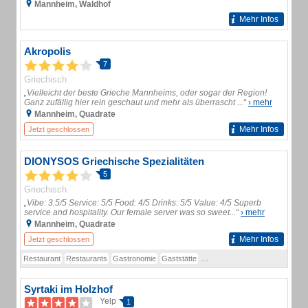
Mannheim, Waldhof
Mehr Infos
Akropolis
7
Griechisch
„Vielleicht der beste Grieche Mannheims, oder sogar der Region!
Ganz zufällig hier rein geschaut und mehr als überrascht ...“
› mehr
Mannheim, Quadrate
Mehr Infos
Jetzt geschlossen
DIONYSOS Griechische Spezialitäten
5
Griechisch
„Vibe: 3.5/5 Service: 5/5 Food: 4/5 Drinks: 5/5 Value: 4/5 Superb
service and hospitality. Our female server was so sweet...“
› mehr
Mannheim, Quadrate
Mehr Infos
Jetzt geschlossen
Restaurant
Restaurants
Gastronomie
Gaststätte
Griechisches Restaurant
Spez
Syrtaki im Holzhof
Yelp
1