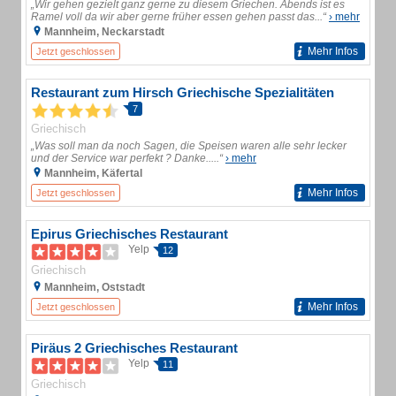
„Wir gehen gezielt ganz gerne zu diesem Griechen. Abends ist es
Ramel voll da wir aber gerne früher essen gehen passt das...“
› mehr
Mannheim, Neckarstadt
Mehr Infos
Jetzt geschlossen
Restaurant zum Hirsch Griechische Spezialitäten
7
Griechisch
„Was soll man da noch Sagen, die Speisen waren alle sehr lecker
und der Service war perfekt ? Danke.....“
› mehr
Mannheim, Käfertal
Mehr Infos
Jetzt geschlossen
Epirus Griechisches Restaurant
Yelp
12
Griechisch
Mannheim, Oststadt
Mehr Infos
Jetzt geschlossen
Piräus 2 Griechisches Restaurant
Yelp
11
Griechisch