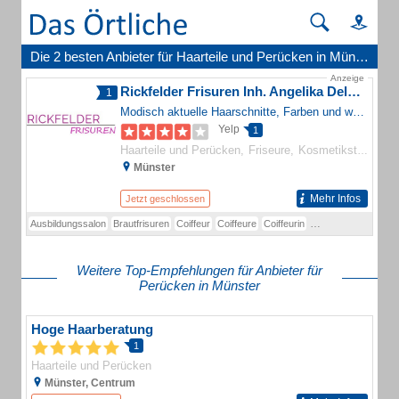
Die 2 besten Anbieter für Haarteile und Perücken in Münster
Anzeige
Rickfelder Frisuren Inh. Angelika Delvendahl
1
Modisch aktuelle Haarschnitte, Farben und weitere Leistungen für Damen, Herren und Kinder - dafür steht Rickfelder Frisuren in Münster.
Yelp
1
Haarteile und Perücken
Friseure
Kosmetikstudios
Münster
Mehr Infos
Jetzt geschlossen
Ausbildungssalon
Brautfrisuren
Coiffeur
Coiffeure
Coiffeurin
Coiffeurinnen
Dame
Weitere Top-Empfehlungen für Anbieter für
Perücken in Münster
Hoge Haarberatung
1
Haarteile und Perücken
Münster, Centrum