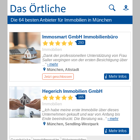
Die 64 besten Anbieter für Immobilien in München
Immosmart GmbH Immobilienbüro
293
Immobilien
„Dank der professionellen Unterstützung von Frau
Saller vergingen von der ersten Besichtigung über
...“
› mehr
München, Altstadt
Mehr Infos
Jetzt geschlossen
Hegerich Immobilien GmbH
165
Immobilien
„„Ich habe meine erste Immobilie über dieses
Unternehmen gekauft und war von Anfang bis
Ende beeindruckt. Die Beratung wa...“
› mehr
München, Sendling-Westpark
Mehr Infos
Grundstücke
Immobilienmakler
Wohnimmobilien