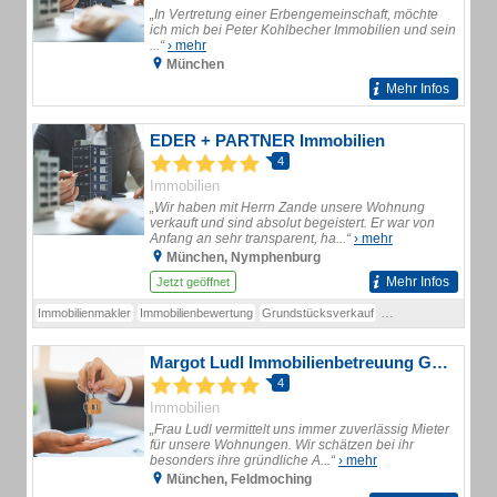
„In Vertretung einer Erbengemeinschaft, möchte
ich mich bei Peter Kohlbecher Immobilien und sein
...“
› mehr
München
Mehr Infos
EDER + PARTNER Immobilien
4
Immobilien
„Wir haben mit Herrn Zande unsere Wohnung
verkauft und sind absolut begeistert. Er war von
Anfang an sehr transparent, ha...“
› mehr
München, Nymphenburg
Mehr Infos
Jetzt geöffnet
Immobilienmakler
Immobilienbewertung
Grundstücksverkauf
Grundstücksbewert
Margot Ludl Immobilienbetreuung GmbH Immobilienverwaltung
4
Immobilien
„Frau Ludl vermittelt uns immer zuverlässig Mieter
für unsere Wohnungen. Wir schätzen bei ihr
besonders ihre gründliche A...“
› mehr
München, Feldmoching