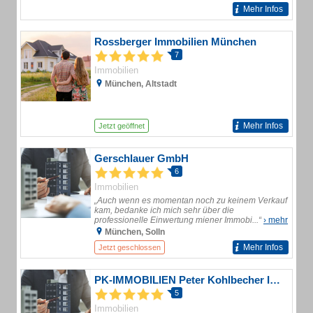
Mehr Infos
Rossberger Immobilien München
7
Immobilien
München, Altstadt
Mehr Infos
Jetzt geöffnet
Gerschlauer GmbH
6
Immobilien
„Auch wenn es momentan noch zu keinem Verkauf
kam, bedanke ich mich sehr über die
professionelle Einwertung miener Immobi...“
› mehr
München, Solln
Mehr Infos
Jetzt geschlossen
PK-IMMOBILIEN Peter Kohlbecher Immobilienmakler
5
Immobilien