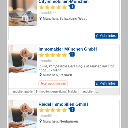
Cityimmobilien-München
3
Immobilien
München, Schwabing-West
Mehr Infos
Immomakler München GmbH
3
Immobilien
„Gute, kompetente Beratung! Ein Makler, der sich
noch...“
› mehr
München, Perlach
Mehr Infos
Jetzt geschlossen
Immobilienmakler
Immobilienvermittlung
Makler
Immobilien
Immobiliendienstleistu
Riedel Immobilien GmbH
3
Immobilien
München, Neuhausen