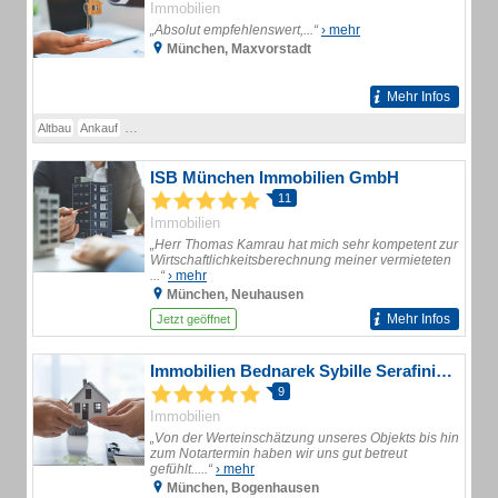
Immobilien
„Absolut empfehlenswert,...“
› mehr
München, Maxvorstadt
Mehr Infos
Altbau
Ankauf
Ankauf Verkauf von Wohnungen Häuser Wohnhäuser Geschäftshäu
ISB München Immobilien GmbH
11
Immobilien
„Herr Thomas Kamrau hat mich sehr kompetent zur
Wirtschaftlichkeitsberechnung meiner vermieteten
...“
› mehr
München, Neuhausen
Mehr Infos
Jetzt geöffnet
Immobilien Bednarek Sybille Serafini Bednarek Immobilienbüro
9
Immobilien
„Von der Werteinschätzung unseres Objekts bis hin
zum Notartermin haben wir uns gut betreut
gefühlt.....“
› mehr
München, Bogenhausen