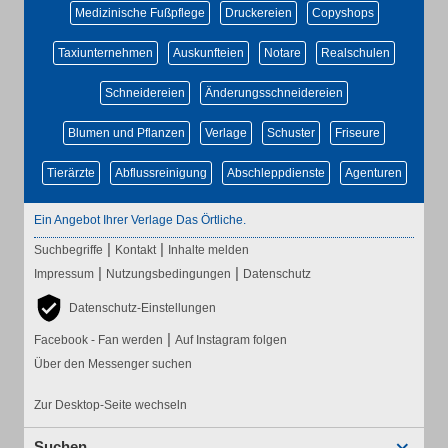
Medizinische Fußpflege
Druckereien
Copyshops
Taxiunternehmen
Auskunfteien
Notare
Realschulen
Schneidereien
Änderungsschneidereien
Blumen und Pflanzen
Verlage
Schuster
Friseure
Tierärzte
Abflussreinigung
Abschleppdienste
Agenturen
Ein Angebot Ihrer Verlage Das Örtliche.
|
|
Suchbegriffe
Kontakt
Inhalte melden
|
|
Impressum
Nutzungsbedingungen
Datenschutz
Datenschutz-Einstellungen
|
Facebook - Fan werden
Auf Instagram folgen
Über den Messenger suchen
Zur Desktop-Seite wechseln
Suchen