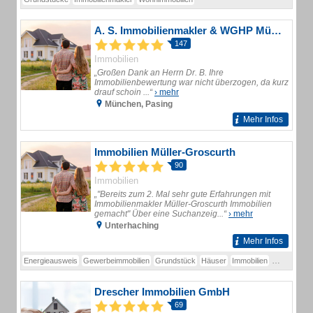
A. S. Immobilienmakler & WGHP München
147
Immobilien
„Großen Dank an Herrn Dr. B. Ihre
Immobilienbewertung war nicht überzogen, da kurz
drauf schoin ...“
› mehr
München, Pasing
Mehr Infos
Immobilien Müller-Groscurth
90
Immobilien
„"Bereits zum 2. Mal sehr gute Erfahrungen mit
Immobilienmakler Müller-Groscurth Immobilien
gemacht" Über eine Suchanzeig...“
› mehr
Unterhaching
Mehr Infos
Energieausweis
Gewerbeimmobilien
Grundstück
Häuser
Immobilien
Immobilien
Drescher Immobilien GmbH
69