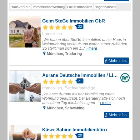
Hausverkauf
Immobilienbewertung
Luxusimmobilien
Bogenhausen
Grundstücksv
Geim SteGe Immobilien GbR
22
Immobilien
„Wir haben über SteGe-Immobilien unser Haus in
Waldtrudering verkauft und waren super zufrieden.
So stellt man sich ein 1...“
› mehr
München, Trudering
Mehr Infos
Aurana Deutsche Immobilien / Lizenzpartner
21
Immobilien
Sachverständige
„Ich hatte Aurana mit der Vermittlung einer
Wohnung beauftragt. Der Berater hatte sich noch
am selben Tag telefonisch gem...“
› mehr
München, Schwabing
Mehr Infos
Käser Sabine Immobilienbüro
20