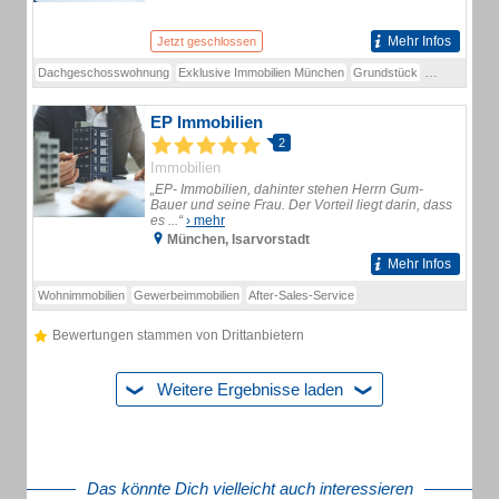
Mehr Infos
Jetzt geschlossen
Dachgeschosswohnung
Exklusive Immobilien München
Grundstück
Haus
Hausv
EP Immobilien
2
Immobilien
„EP- Immobilien, dahinter stehen Herrn Gum-
Bauer und seine Frau. Der Vorteil liegt darin, dass
es ...“
› mehr
München, Isarvorstadt
Mehr Infos
Wohnimmobilien
Gewerbeimmobilien
After-Sales-Service
Bewertungen stammen von Drittanbietern
Weitere Ergebnisse laden
Das könnte Dich vielleicht auch interessieren