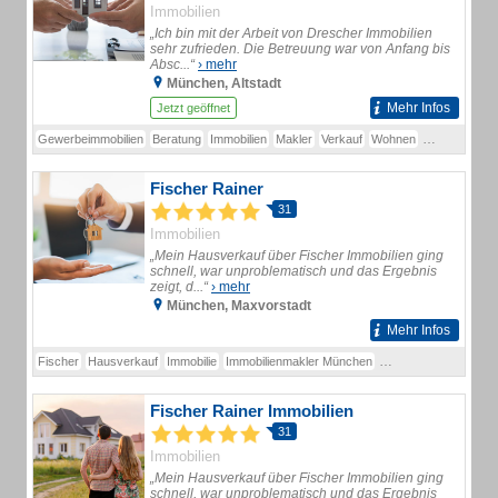
Immobilien
„Ich bin mit der Arbeit von Drescher Immobilien
sehr zufrieden. Die Betreuung war von Anfang bis
Absc...“
› mehr
München, Altstadt
Mehr Infos
Jetzt geöffnet
Gewerbeimmobilien
Beratung
Immobilien
Makler
Verkauf
Wohnen
Immobilienma
Fischer Rainer
31
Immobilien
„Mein Hausverkauf über Fischer Immobilien ging
schnell, war unproblematisch und das Ergebnis
zeigt, d...“
› mehr
München, Maxvorstadt
Mehr Infos
Fischer
Hausverkauf
Immobilie
Immobilienmakler München
Raum München
Woh
Fischer Rainer Immobilien
31
Immobilien
„Mein Hausverkauf über Fischer Immobilien ging
schnell, war unproblematisch und das Ergebnis