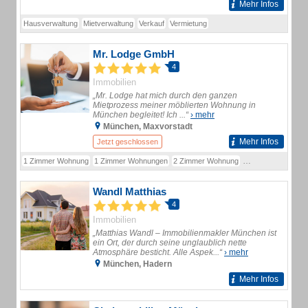
Mehr Infos
Hausverwaltung
Mietverwaltung
Verkauf
Vermietung
Mr. Lodge GmbH
4
Immobilien
„Mr. Lodge hat mich durch den ganzen
Mietprozess meiner möblierten Wohnung in
München begleitet! Ich ...“
› mehr
München, Maxvorstadt
Mehr Infos
Jetzt geschlossen
1 Zimmer Wohnung
1 Zimmer Wohnungen
2 Zimmer Wohnung
2 Zimmer Wohnun
Wandl Matthias
4
Immobilien
„Matthias Wandl – Immobilienmakler München ist
ein Ort, der durch seine unglaublich nette
Atmosphäre besticht. Alle Aspek...“
› mehr
München, Hadern
Mehr Infos