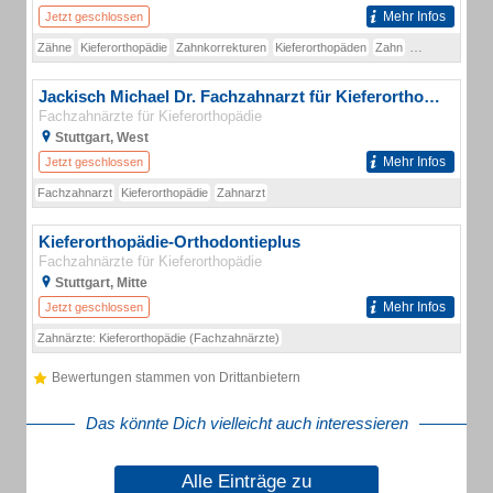
Mehr Infos
Jetzt geschlossen
Zähne
Kieferorthopädie
Zahnkorrekturen
Kieferorthopäden
Zahn
Spangen
Spa
Jackisch Michael Dr. Fachzahnarzt für Kieferorthopädie
Fachzahnärzte für Kieferorthopädie
Stuttgart, West
Mehr Infos
Jetzt geschlossen
Fachzahnarzt
Kieferorthopädie
Zahnarzt
Kieferorthopädie-Orthodontieplus
Fachzahnärzte für Kieferorthopädie
Stuttgart, Mitte
Mehr Infos
Jetzt geschlossen
Zahnärzte: Kieferorthopädie (Fachzahnärzte)
Bewertungen stammen von Drittanbietern
Das könnte Dich vielleicht auch interessieren
Alle Einträge zu