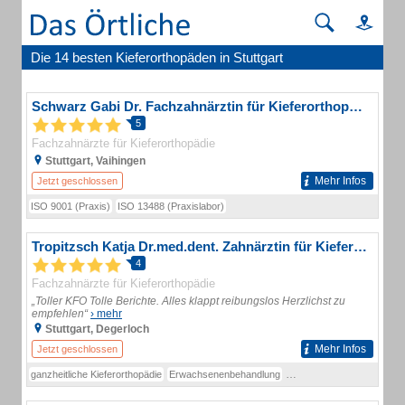
Die 14 besten Kieferorthopäden in Stuttgart
Schwarz Gabi Dr. Fachzahnärztin für Kieferorthopädie
5
Fachzahnärzte für Kieferorthopädie
Stuttgart, Vaihingen
Mehr Infos
Jetzt geschlossen
ISO 9001 (Praxis)
ISO 13488 (Praxislabor)
Tropitzsch Katja Dr.med.dent. Zahnärztin für Kieferorthopädie
4
Fachzahnärzte für Kieferorthopädie
„Toller KFO Tolle Berichte. Alles klappt reibungslos Herzlichst zu
empfehlen“
› mehr
Stuttgart, Degerloch
Mehr Infos
Jetzt geschlossen
ganzheitliche Kieferorthopädie
Erwachsenenbehandlung
Damon (spannungsfreies 