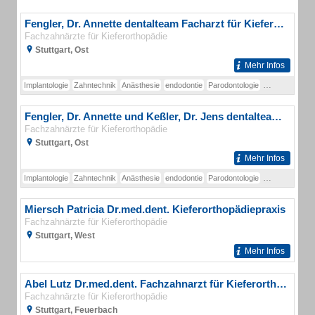
Fengler, Dr. Annette dentalteam Facharzt für Kieferorthopädie
Fachzahnärzte für Kieferorthopädie
Stuttgart, Ost
Mehr Infos
Implantologie
Zahntechnik
Anästhesie
endodontie
Parodontologie
Ästhetische Z
Fengler, Dr. Annette und Keßler, Dr. Jens dentalteam Facharzt für Kieferorthopädie
Fachzahnärzte für Kieferorthopädie
Stuttgart, Ost
Mehr Infos
Implantologie
Zahntechnik
Anästhesie
endodontie
Parodontologie
Ästhetische Z
Miersch Patricia Dr.med.dent. Kieferorthopädiepraxis
Fachzahnärzte für Kieferorthopädie
Stuttgart, West
Mehr Infos
Abel Lutz Dr.med.dent. Fachzahnarzt für Kieferorthopädie
Fachzahnärzte für Kieferorthopädie
Stuttgart, Feuerbach