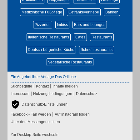
Medizinische Fußpflege
Getränkevertriebe
Banken
Pizzerien
Imbiss
Bars und Lounges
Italienische Restaurants
Cafes
Restaurants
Deutsch-bürgerliche Küche
Schnellrestaurants
Vegetarische Restaurants
Ein Angebot Ihrer Verlage Das Örtliche.
|
|
Suchbegriffe
Kontakt
Inhalte melden
|
|
Impressum
Nutzungsbedingungen
Datenschutz
Datenschutz-Einstellungen
|
Facebook - Fan werden
Auf Instagram folgen
Über den Messenger suchen
Zur Desktop-Seite wechseln