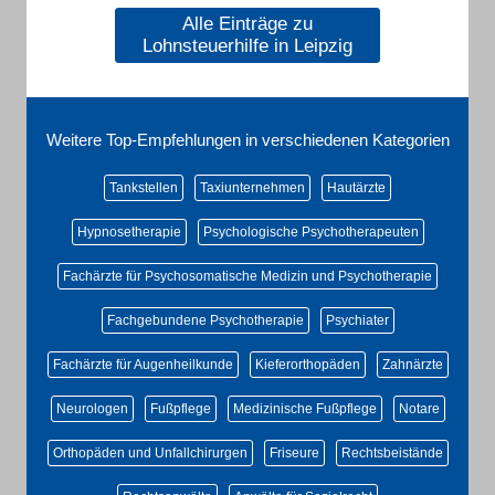
Alle Einträge zu
Lohnsteuerhilfe in Leipzig
Weitere Top-Empfehlungen in verschiedenen Kategorien
Tankstellen
Taxiunternehmen
Hautärzte
Hypnosetherapie
Psychologische Psychotherapeuten
Fachärzte für Psychosomatische Medizin und Psychotherapie
Fachgebundene Psychotherapie
Psychiater
Fachärzte für Augenheilkunde
Kieferorthopäden
Zahnärzte
Neurologen
Fußpflege
Medizinische Fußpflege
Notare
Orthopäden und Unfallchirurgen
Friseure
Rechtsbeistände