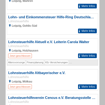
Leipzig, Wahren
Mehr Infos
Lohn- und Einkommensteuer Hilfe-Ring Deutschland e.V.
Lohnsteuerhilfe
Leipzig, Gohlis-Süd
Mehr Infos
Lohnsteuerhilfe Aktuell e.V. Leiterin Carola Walter
Lohnsteuerhilfe
Leipzig, Holzhausen
Mehr Infos
Jetzt geschlossen
Altersvorsorge
Finanzplanung
Kfz-Versicherungen
Privatversicherungen
Firmen
Lohnsteuerhilfe Altbayerischer e.V.
Lohnsteuerhilfe
Leipzig, Mölkau
Mehr Infos
Jetzt geschlossen
Lohnsteuerhilfeverein Cencus e.V. Beratungsstelle Gaum
Lohnsteuerhilfe