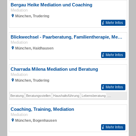
Bergau Heike Mediation und Coaching
Mediation
München, Trudering
Mehr Infos
Blickwechsel - Paarberatung, Familientherapie, Mediation
Mediation
München, Haidhausen
Mehr Infos
Charrada Milena Mediation und Beratung
Mediation
München, Trudering
Mehr Infos
Beratung
Beratungsstellen
Haushaltsführung
Lebensberatung
Mediation
Nachhal
Coaching, Training, Mediation
Mediation
München, Bogenhausen
Mehr Infos