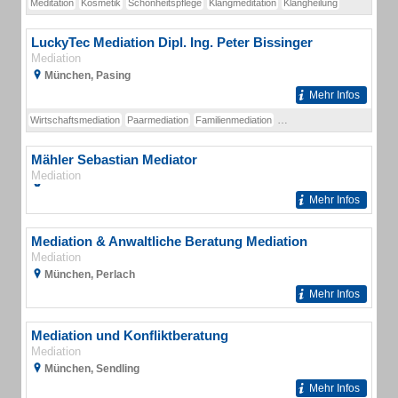
Meditation
Kosmetik
Schönheitspflege
Klangmeditation
Klangheilung
LuckyTec Mediation Dipl. Ing. Peter Bissinger
Mediation
München, Pasing
Mehr Infos
Wirtschaftsmediation
Paarmediation
Familienmediation
Nachfolgemediation
Erbme
Mähler Sebastian Mediator
Mediation
Mehr Infos
Mediation & Anwaltliche Beratung Mediation
Mediation
München, Perlach
Mehr Infos
Mediation und Konfliktberatung
Mediation
München, Sendling
Mehr Infos