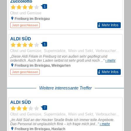
Zuccolotto
1
Obst und Gemüse
Freiburg im Breisgau
Mehr Infos
Jetzt geschlossen
ALDI SÜD
1
Obst und Gemüse
Supermärkte
Wein und Sekt
Verbrauchermärkte
„Diese Aldi Filiale in Freiburg ist von außen sehr gepflegt und
ordentlich. Auch der Laden selbst ist sehr groß und noch ...“
› mehr
Freiburg im Breisgau, Weingarten
Mehr Infos
Jetzt geschlossen
Weitere interessante Treffer
ALDI SÜD
7
Obst und Gemüse
Supermärkte
Wein und Sekt
Verbrauchermärkte
„Im Aldi Süd an der Hecker Straße finde ich immer tolle Angebote.
Das Personal ist unglaublich flink – ich frage mich jed...“
› mehr
Freiburg im Breisgau, Haslach