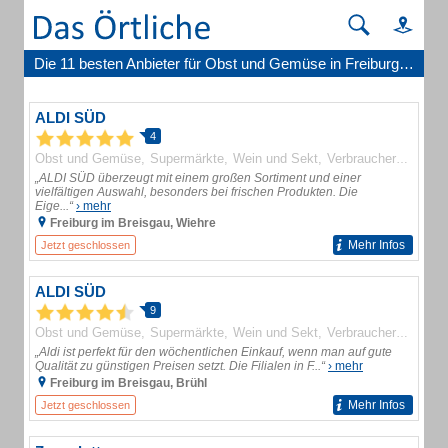
Die 11 besten Anbieter für Obst und Gemüse in Freiburg im Breisgau
ALDI SÜD
4
Obst und Gemüse
Supermärkte
Wein und Sekt
Verbrauchermärkte
„ALDI SÜD überzeugt mit einem großen Sortiment und einer
vielfältigen Auswahl, besonders bei frischen Produkten. Die
Eige...“
› mehr
Freiburg im Breisgau, Wiehre
Mehr Infos
Jetzt geschlossen
ALDI SÜD
9
Obst und Gemüse
Supermärkte
Wein und Sekt
Verbrauchermärkte
„Aldi ist perfekt für den wöchentlichen Einkauf, wenn man auf gute
Qualität zu günstigen Preisen setzt. Die Filialen in F...“
› mehr
Freiburg im Breisgau, Brühl
Mehr Infos
Jetzt geschlossen