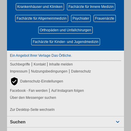
Krankenhäuser und Kliniken
Fachärzte für Innere Medizin
Fachärzte für Allgemeinmedizin
Psychiater
Frauenärzte
Orthopäden und Unfallchirurgen
Fachärzte für Kinder- und Jugendmedizin
Ein Angebot Ihrer Verlage Das Örtliche.
|
|
Suchbegriffe
Kontakt
Inhalte melden
|
|
Impressum
Nutzungsbedingungen
Datenschutz
Datenschutz-Einstellungen
|
Facebook - Fan werden
Auf Instagram folgen
Über den Messenger suchen
Zur Desktop-Seite wechseln
Suchen