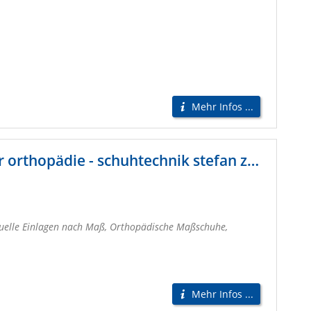
Mehr Infos ...
fußzentrum augsburg meisterbetrieb für orthopädie - schuhtechnik stefan ziegler e.k.
duelle Einlagen nach Maß, Orthopädische Maßschuhe,
Mehr Infos ...