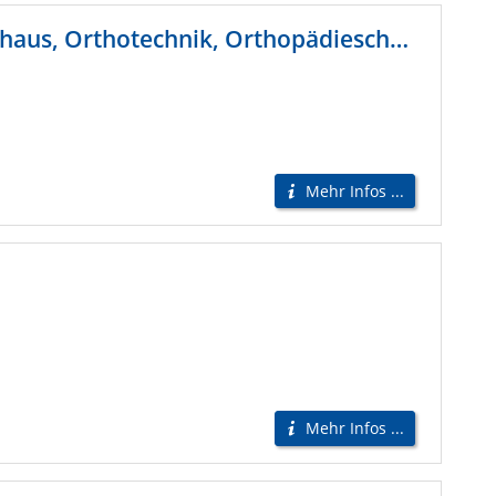
Drescher + Lung GmbH & Co.KG Sanitätshaus, Orthotechnik, Orthopädieschuhtechnik
Mehr Infos ...
Mehr Infos ...