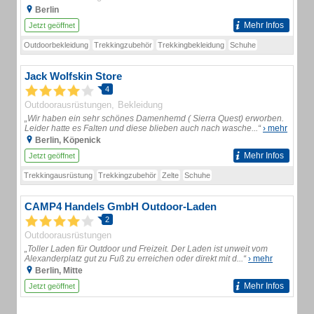
Berlin
Mehr Infos
Jetzt geöffnet
Outdoorbekleidung
Trekkingzubehör
Trekkingbekleidung
Schuhe
Jack Wolfskin Store
4
Outdoorausrüstungen
Bekleidung
„Wir haben ein sehr schönes Damenhemd ( Sierra Quest) erworben.
Leider hatte es Falten und diese blieben auch nach wasche...“
› mehr
Berlin, Köpenick
Mehr Infos
Jetzt geöffnet
Trekkingausrüstung
Trekkingzubehör
Zelte
Schuhe
CAMP4 Handels GmbH Outdoor-Laden
2
Outdoorausrüstungen
„Toller Laden für Outdoor und Freizeit. Der Laden ist unweit vom
Alexanderplatz gut zu Fuß zu erreichen oder direkt mit d...“
› mehr
Berlin, Mitte
Mehr Infos
Jetzt geöffnet