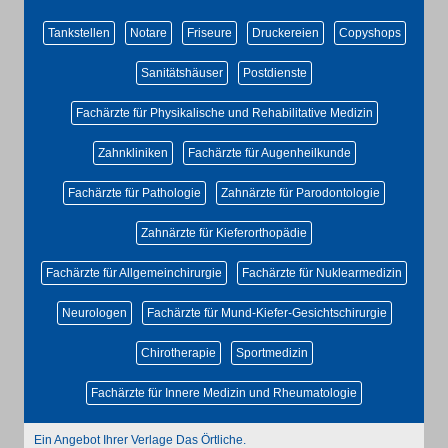
Tankstellen
Notare
Friseure
Druckereien
Copyshops
Sanitätshäuser
Postdienste
Fachärzte für Physikalische und Rehabilitative Medizin
Zahnkliniken
Fachärzte für Augenheilkunde
Fachärzte für Pathologie
Zahnärzte für Parodontologie
Zahnärzte für Kieferorthopädie
Fachärzte für Allgemeinchirurgie
Fachärzte für Nuklearmedizin
Neurologen
Fachärzte für Mund-Kiefer-Gesichtschirurgie
Chirotherapie
Sportmedizin
Fachärzte für Innere Medizin und Rheumatologie
Ein Angebot Ihrer Verlage Das Örtliche.