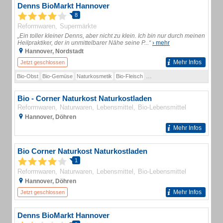
Denns BioMarkt Hannover
8
Reformwaren
Supermärkte
„Ein toller kleiner Denns, aber nicht zu klein. Ich bin nur durch meinen
Heilpraktiker, der in unmittelbarer Nähe seine P...“
› mehr
Hannover, Nordstadt
Mehr Infos
Jetzt geschlossen
Bio-Obst
Bio-Gemüse
Naturkosmetik
Bio-Fleisch
Bio-Fleischalternativen
Bio-Kä
Bio - Corner Naturkost Naturkostladen
Reformwaren
Naturwaren
Lebensmittel
Bio-Lebensmittel
Hannover, Döhren
Mehr Infos
Bio Corner Naturkost Naturkostladen
1
Reformwaren
Naturwaren
Lebensmittel
Bio-Lebensmittel
Hannover, Döhren
Mehr Infos
Jetzt geschlossen
Denns BioMarkt Hannover