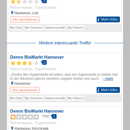
2
Reformwaren
Supermärkte
Hannover, List
Mehr Infos
Jetzt geschlossen
Bio-Obst
Bio-Gemüse
Naturkosmetik
Bio-Fleisch
Bio-Fleischalternativen
Bio-Kä
Weitere interessante Treffer
Denns BioMarkt Hannover
2
Reformwaren
Supermärkte
„Großer Bio-Supermarkt mit allem, was ein Supermarkt zu bieten hat.
In der Bäckerei gibt es mehrere vegane Kekse und auch...“
› mehr
Hannover
Mehr Infos
Jetzt geschlossen
Bio-Obst
Bio-Gemüse
Naturkosmetik
Bio-Fleisch
Bio-Fleischalternativen
Bio-Kä
Denns BioMarkt Hannover
Yelp
1
Reformwaren
Supermärkte
Hannover, Kirchrode