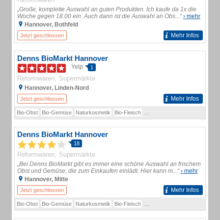
„Große, komplette Auswahl an guten Produkten. Ich kaufe da 1x die
Woche gegen 18.00 ein. Auch dann ist die Auswahl an Obs...“
› mehr
Hannover, Bothfeld
Mehr Infos
Jetzt geschlossen
Denns BioMarkt Hannover
Yelp
1
Reformwaren
Supermärkte
Hannover, Linden-Nord
Mehr Infos
Jetzt geschlossen
Bio-Obst
Bio-Gemüse
Naturkosmetik
Bio-Fleisch
Bio-Fleischalternativen
Bio-Kä
Denns BioMarkt Hannover
18
Reformwaren
Supermärkte
„Bei Denns BioMarkt gibt es immer eine schöne Auswahl an frischem
Obst und Gemüse, die zum Einkaufen einlädt. Hier kann m...“
› mehr
Hannover, Mitte
Mehr Infos
Jetzt geschlossen
Bio-Obst
Bio-Gemüse
Naturkosmetik
Bio-Fleisch
Bio-Fleischalternativen
Bio-Kä