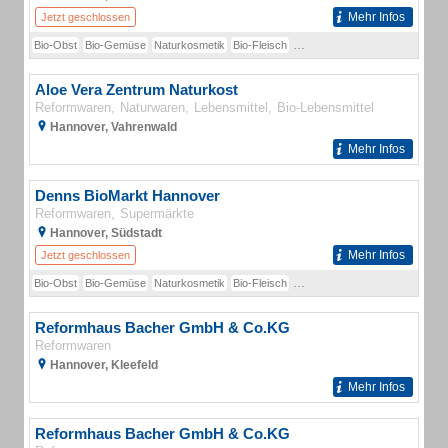
Mehr Infos
Jetzt geschlossen
Bio-Obst
Bio-Gemüse
Naturkosmetik
Bio-Fleisch
Bio-Fleischalternativen
Bio-Kä
Aloe Vera Zentrum Naturkost
Reformwaren
Naturwaren
Lebensmittel
Bio-Lebensmittel
Hannover, Vahrenwald
Mehr Infos
Denns BioMarkt Hannover
Reformwaren
Supermärkte
Hannover, Südstadt
Mehr Infos
Jetzt geschlossen
Bio-Obst
Bio-Gemüse
Naturkosmetik
Bio-Fleisch
Bio-Fleischalternativen
Bio-Kä
Reformhaus Bacher GmbH & Co.KG
Reformwaren
Hannover, Kleefeld
Mehr Infos
Reformhaus Bacher GmbH & Co.KG