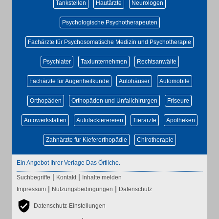
Tankstellen
Hautärzte
Neurologen
Psychologische Psychotherapeuten
Fachärzte für Psychosomatische Medizin und Psychotherapie
Psychiater
Taxiunternehmen
Rechtsanwälte
Fachärzte für Augenheilkunde
Autohäuser
Automobile
Orthopäden
Orthopäden und Unfallchirurgen
Friseure
Autowerkstätten
Autolackierereien
Tierärzte
Apotheken
Zahnärzte für Kieferorthopädie
Chirotherapie
Ein Angebot Ihrer Verlage Das Örtliche.
|
|
Suchbegriffe
Kontakt
Inhalte melden
|
|
Impressum
Nutzungsbedingungen
Datenschutz
Datenschutz-Einstellungen