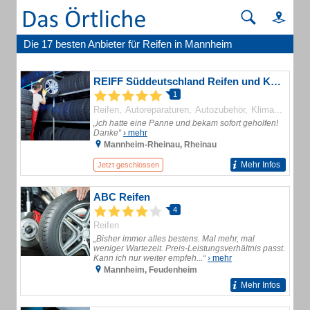
Die 17 besten Anbieter für Reifen in Mannheim
REIFF Süddeutschland Reifen und KFZ-Technik GmbH
1
Reifen
Autoreparaturen
Autozubehör
Klimaanlagen
„ich hatte eine Panne und bekam sofort geholfen!
Danke“
› mehr
Mannheim-Rheinau, Rheinau
Mehr Infos
Jetzt geschlossen
ABC Reifen
4
Reifen
„Bisher immer alles bestens. Mal mehr, mal
weniger Wartezeit. Preis-Leistungsverhältnis passt.
Kann ich nur weiter empfeh...“
› mehr
Mannheim, Feudenheim
Mehr Infos