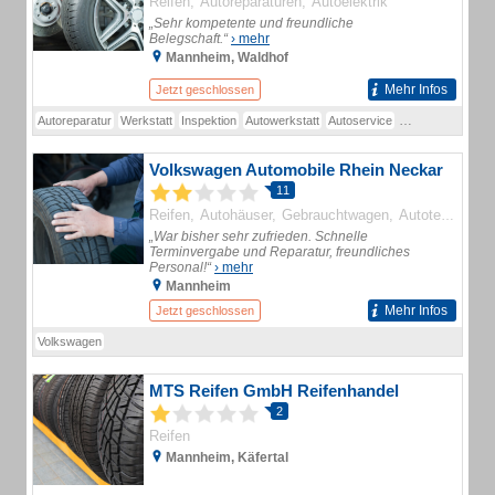
Reifen
Autoreparaturen
Autoelektrik
„Sehr kompetente und freundliche
Belegschaft.“
› mehr
Mannheim, Waldhof
Mehr Infos
Jetzt geschlossen
Autoreparatur
Werkstatt
Inspektion
Autowerkstatt
Autoservice
Achsvermessun
Volkswagen Automobile Rhein Neckar
11
Reifen
Autohäuser
Gebrauchtwagen
Autoteile und -zubehör
„War bisher sehr zufrieden. Schnelle
Terminvergabe und Reparatur, freundliches
Personal!“
› mehr
Mannheim
Mehr Infos
Jetzt geschlossen
Volkswagen
MTS Reifen GmbH Reifenhandel
2
Reifen
Mannheim, Käfertal