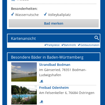
Besonderheiten:
Wasserrutsche
Volleyballplatz
Bad merken
Kartenansicht
Parkplätze
Bahnhöfe
Geldautomaten
Besondere Bäder in Baden-Württemberg
Strandbad Bodman
Im Gänseried, 78351 Bodman-
Ludwigshafen
Freibad Odenheim
Am Felsenkeller 6, 76684 Östringen