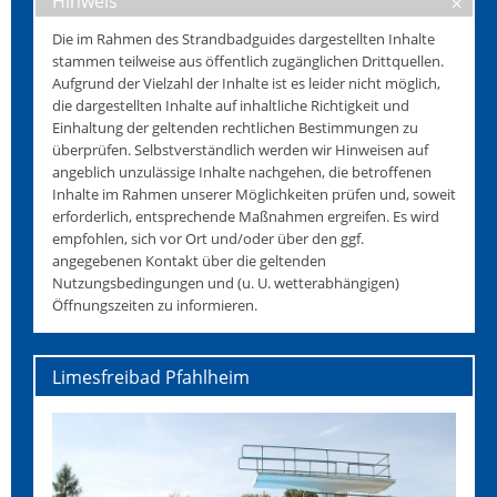
Hinweis
Die im Rahmen des Strandbadguides dargestellten Inhalte
stammen teilweise aus öffentlich zugänglichen Drittquellen.
Aufgrund der Vielzahl der Inhalte ist es leider nicht möglich,
die dargestellten Inhalte auf inhaltliche Richtigkeit und
Einhaltung der geltenden rechtlichen Bestimmungen zu
überprüfen. Selbstverständlich werden wir Hinweisen auf
angeblich unzulässige Inhalte nachgehen, die betroffenen
Inhalte im Rahmen unserer Möglichkeiten prüfen und, soweit
erforderlich, entsprechende Maßnahmen ergreifen. Es wird
empfohlen, sich vor Ort und/oder über den ggf.
angegebenen Kontakt über die geltenden
Nutzungsbedingungen und (u. U. wetterabhängigen)
Öffnungszeiten zu informieren.
Limesfreibad Pfahlheim