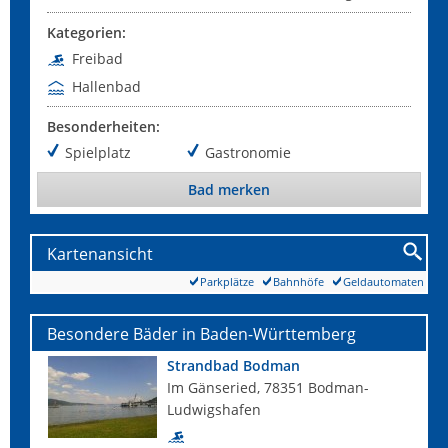
Kategorien:
Freibad
Hallenbad
Besonderheiten:
Spielplatz
Gastronomie
Bad merken
Kartenansicht
Parkplätze
Bahnhöfe
Geldautomaten
Besondere Bäder in Baden-Württemberg
Strandbad Bodman
Im Gänseried, 78351 Bodman-
Ludwigshafen