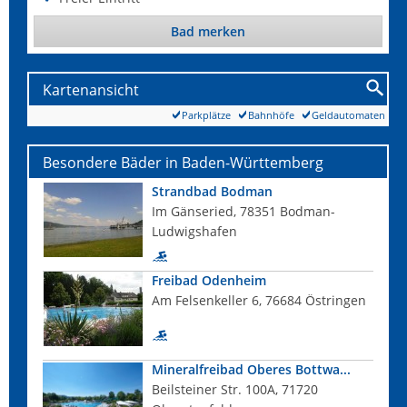
Bad merken
Kartenansicht
Parkplätze
Bahnhöfe
Geldautomaten
Besondere Bäder in Baden-Württemberg
Strandbad Bodman
Im Gänseried, 78351 Bodman-
Ludwigshafen
Freibad Odenheim
Am Felsenkeller 6, 76684 Östringen
Mineralfreibad Oberes Bottwa...
Beilsteiner Str. 100A, 71720