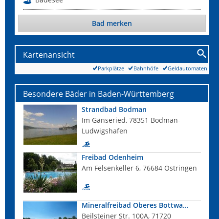
Bad merken
Kartenansicht
Parkplätze
Bahnhöfe
Geldautomaten
Besondere Bäder in Baden-Württemberg
Strandbad Bodman
Im Gänseried, 78351 Bodman-
Ludwigshafen
Freibad Odenheim
Am Felsenkeller 6, 76684 Östringen
Mineralfreibad Oberes Bottwa...
Beilsteiner Str. 100A, 71720