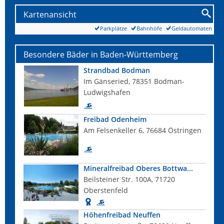
Kartenansicht
Parkplätze
Bahnhöfe
Geldautomaten
Besondere Bäder in Baden-Württemberg
Strandbad Bodman
Im Gänseried, 78351 Bodman-
Ludwigshafen
Freibad Odenheim
Am Felsenkeller 6, 76684 Östringen
Mineralfreibad Oberes Bottwa...
Beilsteiner Str. 100A, 71720
Oberstenfeld
Höhenfreibad Neuffen