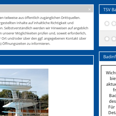
TSV B
teilweise aus öffentlich zugänglichen Drittquellen.
rgestellten Inhalte auf inhaltliche Richtigkeit und
. Selbstverständlich werden wir Hinweisen auf angeblich
 unserer Möglichkeiten prüfen und, soweit erforderlich,
r Ort und/oder über den ggf. angegebenen Kontakt über
 Öffnungszeiten zu informieren.
Badin
Wicht
bie
aktu
f
Bad
des
Für
Det