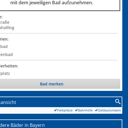
mit dem jeweiligen Bad aufzunehmen.
e:
traße
Aholfing
rien:
ibad
lenbad
erheiten:
lplatz
Bad merken
nansicht
Parkplätze
Bahnhöfe
Geldautomaten
dere Bäder in Bayern