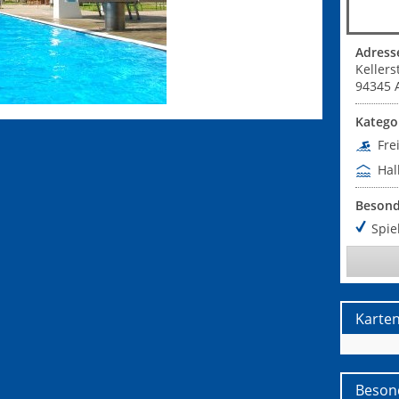
Adress
Kellers
94345
Katego
Fre
Hal
Besond
Spie
Karte
Beson